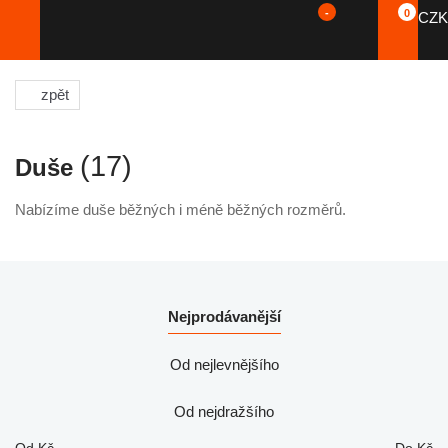
-
0
CZK
zpět
(17)
Duše
Nabízíme duše běžných i méně běžných rozměrů.
Nejprodávanější
Od nejlevnějšího
Od nejdražšího