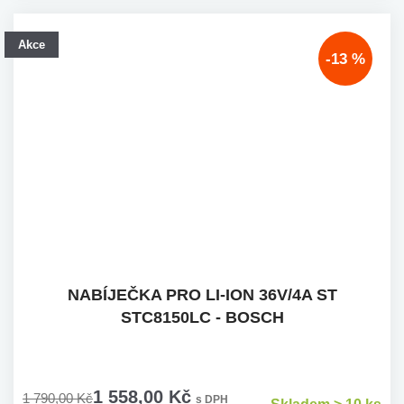
Akce
-13 %
NABÍJEČKA PRO LI-ION 36V/4A ST
STC8150LC - BOSCH
1 558,00 Kč
1 790,00 Kč
s DPH