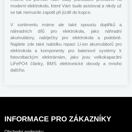
moderní elektrokolo, které Vám bude asistovat a nikdy už
se tak nemusíte zapotit při jízdě do kopce.
V sortimentu máme ale také spoustu doplňků a
náhradních dílů pro elektrokola, jako náhradní
akumulátory, nabíječky pro elektrokola a podobně.
Najdete zde také nabídku repasí Li-ion akumulátorů pro
elektrokola a komponenty pro bateriové systémy k
fotovoltaickým elektrárnám, jako jsou velkokapacitní
LiFePO4 články, BMS elektronické obvody a mnoho
dalšího.
INFORMACE PRO ZÁKAZNÍKY
Obchodní podmínky