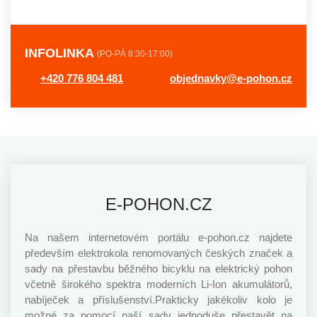
INFOLINKA
(PO-PÁ 8:30-17:00)
+420 776 804 481
objednavky@e-pohon.cz
E-POHON.CZ
Na našem internetovém portálu e-pohon.cz najdete
především elektrokola renomovaných českých značek a
sady na přestavbu běžného bicyklu na elektrický pohon
včetně širokého spektra moderních Li-Ion akumulátorů,
nabíječek a příslušenství.Prakticky jakékoliv kolo je
možné za pomocí naší sady jednoduše přestavět na