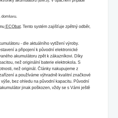
 elektroniky akumulátoru (BMS). V opačném případě
a domluvu.
ému
ECObat
. Tento systém zajišťuje zpětný odběr,
mulátoru - dle aktuálního vytížení výroby.
tavení a připojení k původní elektronické
ovaného akumulátoru zpět k zákazníkovi. Díky
itou, než originální baterie elektrokola. S
otnosti, než originál. Články nakupujeme z
i zařízení a používáme výhradně kvalitní značkové
 výše, bez ohledu na původní kapacitu. Původní
 akumulátor jinak poškozen, vždy se s Vámi ještě