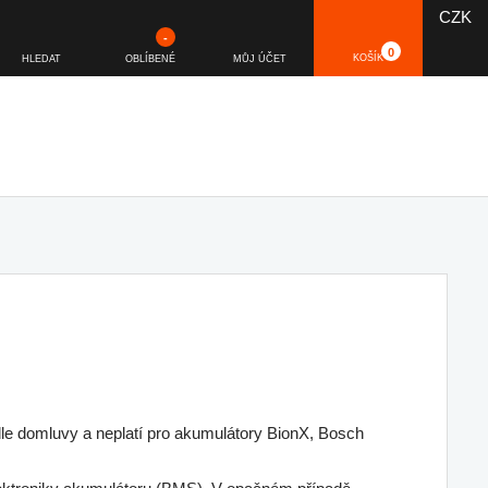
CZK
-
0
KOŠÍK
HLEDAT
OBLÍBENÉ
MŮJ ÚČET
le domluvy a neplatí pro akumulátory BionX, Bosch