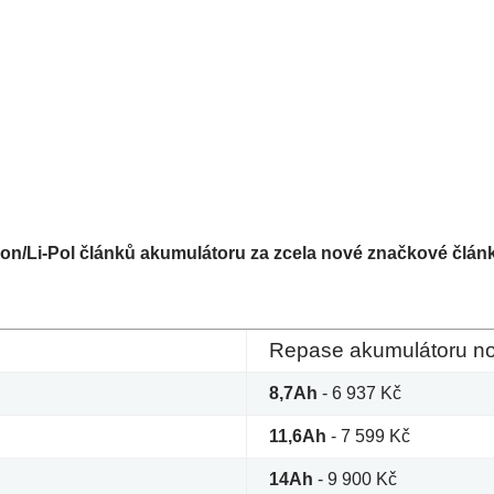
on/Li-Pol článků akumulátoru za zcela nové značkové článk
Repase akumulátoru nos
8,7Ah
- 6 937 Kč
11,6Ah
- 7 599 Kč
14Ah
- 9 900 Kč