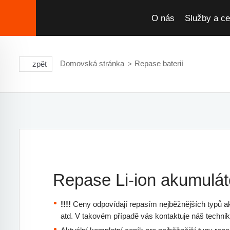
O nás
Služby a ce
Domovská stránka
Repase baterií
zpět
Repase Li-ion akumulát
!!!!
Ceny odpovídají repasím nejběžnějších typů ak
atd. V takovém případě vás kontaktuje náš techni