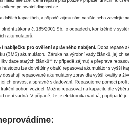
así naleznete
zde
. Cena repase platí pouze v případě funkční řídící
azníkem po prvotní diagnostice.
ha dalších kapacitách, v případě zájmu nám napište nebo zavolejte n
ho plnění zákona č. 185/2001 Sb., o odpadech, konkrétně v syst
ních akumulátorů.
 nabíječku pro ověření správného nabíjení.
Doba repase aku
ku (BMS) akumulátoru. Záruka na výrobní vady článků, jejich ses
likvidace starých článků** (v případě zájmu) a přeprava repas
stotou lze do většiny obalů repasovat akumulátor s vyšší kapac
 dosahují repasované akumulátory zpravidla vyšší kvality a živ
ěna jejich pravost a správné skladování. Repasujeme pomocí prof
trakční pohon vozidel. Možno repasovat na kapacitu dle výběru
ud není vadná. V případě, že je elektronika vadná, popřípadě je
 neprovádíme: