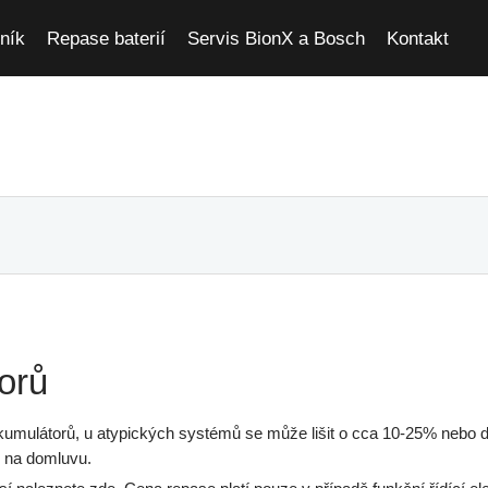
ník
Repase baterií
Servis BionX a Bosch
Kontakt
orů
umulátorů, u atypických systémů se může lišit o cca 10-25% nebo d
k na domluvu.