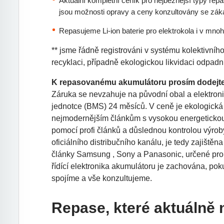
Aktuální kompletní ceník pro nejběžnější typy rep
jsou možnosti opravy a ceny konzultovány se zák
Repasujeme Li-ion baterie pro elektrokola i v mno
** jsme řádně registrováni v systému kolektivní
recyklaci, případně ekologickou likvidaci odpad
K repasovanému akumulátoru prosím dodejte i
Záruka se nevzahuje na původní obal a elektroni
jednotce (BMS) 24 měsíců. V ceně je ekologická 
nejmodernějším článkům s vysokou energetickou hu
pomocí profi článků a důslednou kontrolou výroby
oficiálního distribučního kanálu, je tedy zajišt
články Samsung , Sony a Panasonic, určené pro 
řídící elektronika akumulátoru je zachována, pok
spojíme a vše konzultujeme.
Repase, které aktuálně