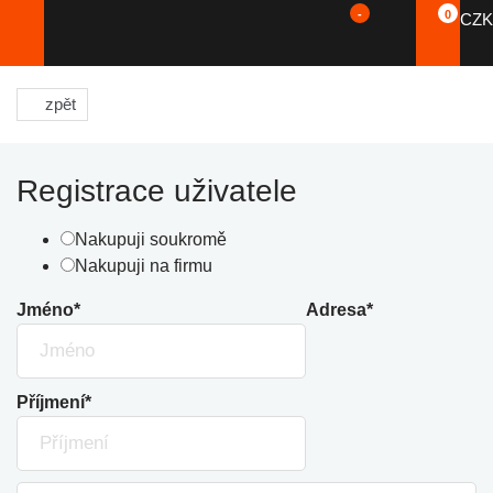
-
0
CZK
zpět
Registrace uživatele
Nakupuji soukromě
Nakupuji na firmu
Jméno*
Adresa*
Příjmení*