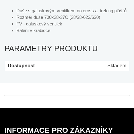
Duše s galuskovým ventilkem do cross a treking plášťů
Rozměr duše 700x28-37C (28/38-622/630)
FV - galuskový ventilek
Balení v krabičce
PARAMETRY PRODUKTU
Dostupnost
Skladem
INFORMACE PRO ZÁKAZNÍKY