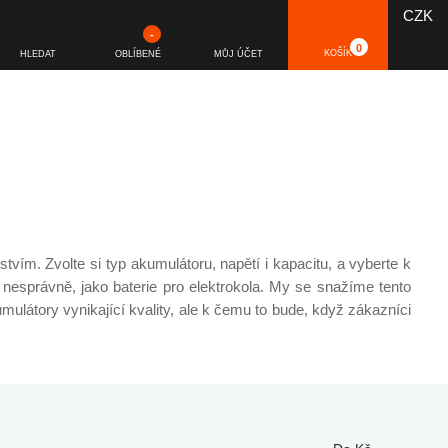
CZK
-
0
KOŠÍK
HLEDAT
OBLÍBENÉ
MŮJ ÚČET
vím. Zvolte si typ akumulátoru, napětí i kapacitu, a vyberte k
nesprávně, jako baterie pro elektrokola. My se snažíme tento
mulátory vynikající kvality, ale k čemu to bude, když zákazníci