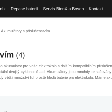
ník
Repase baterií
Servis BionX a Bosch
Kontakt
Akumulátory s příslušenstvím
tvím
(4)
n akumulátor pro vaše elektrokolo s dalším kompatibilním příslušenst
ální dvojitý cyklonosič atd. Akumulátory jsou mnohdy označovány 
dy větší množství lidí prostě hledá baterie pro elektrokola. Máme aku