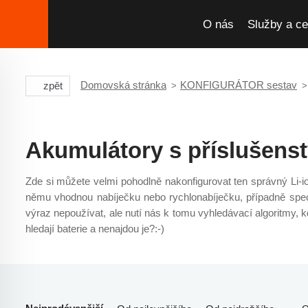
O nás
Služby a ce
Domovská stránka
KONFIGURÁTOR sestav
zpět
Akumulátory s příslušens
Zde si můžete velmi pohodlně nakonfigurovat ten správný Li-io
němu vhodnou nabíječku nebo rychlonabíječku, případně speci
výraz nepoužívat, ale nutí nás k tomu vyhledávací algoritmy, k
hledají baterie a nenajdou je?:-)