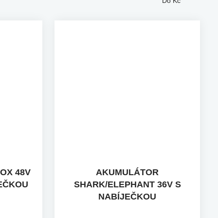
Do
Kč
OX 48V
AKUMULÁTOR
JEČKOU
SHARK/ELEPHANT 36V S
NABÍJEČKOU