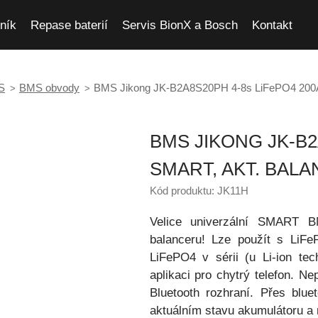
ník
Repase baterií
Servis BionX a Bosch
Kontakt
S
BMS obvody
BMS Jikong JK-B2A8S20PH 4-8s LiFePO4 200A 
BMS JIKONG JK-B2
SMART, AKT. BALA
Kód produktu: JK11H
Velice univerzální SMART B
balanceru! Lze použít s LiFe
LiFePO4 v sérii (u Li-ion tec
aplikaci pro chytrý telefon. N
Bluetooth rozhraní. Přes blu
aktuálním stavu akumulátoru a 