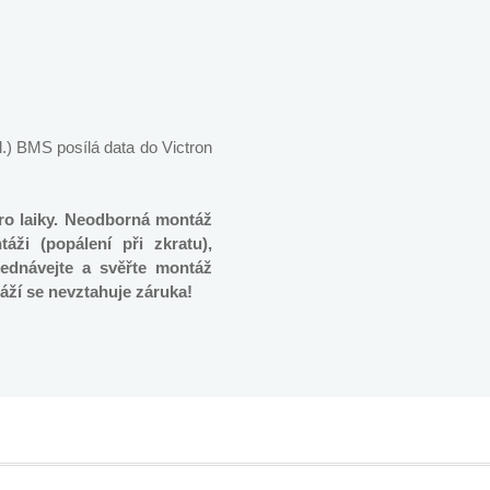
) BMS posílá data do Victron
o laiky. Neodborná montáž
áži (popálení při zkratu),
jednávejte a svěřte montáž
ží se nevztahuje záruka!