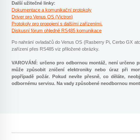
Další užitečné linky:
Dokumentace a komunikační protokoly
Driver pro Venus OS (Victron)
Protokoly pro propojení s dalšími zařízeními.
Diskusní fórum ohledně RS485 komunikace
Po nahrání ovladačů do Venus OS (Rasberry Pi, Cerbo GX atd.
zařízení přes RS485 viz přiložené obrázky.
VAROVÁNÍ: určeno pro odbornou montáž, není určeno pr
může způsobit zničení elektroniky nebo úraz při mont
popřípadě požár. Pokud nevíte přesně, co děláte, neob
odbornému servisu. Na vady způsobené neodbornou montá