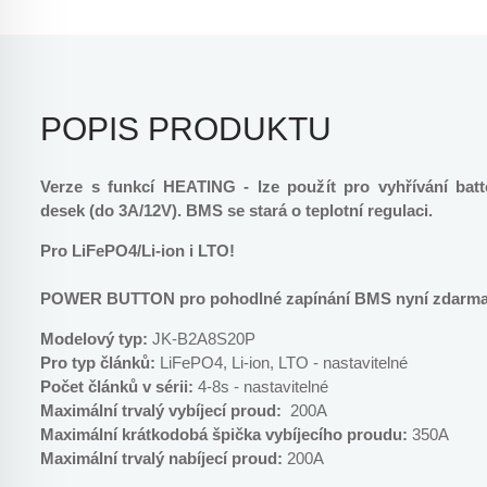
POPIS PRODUKTU
Verze s funkcí HEATING - lze použít pro vyhřívání ba
desek (do 3A/12V). BMS se stará o teplotní regulaci.
Pro LiFePO4/Li-ion i LTO!
POWER BUTTON pro pohodlné zapínání BMS nyní zdarma 
Modelový typ:
JK-B2A8S20P
Pro typ článků:
LiFePO4, Li-ion, LTO - nastavitelné
Počet článků v sérii:
4-8s - nastavitelné
Maximální trvalý vybíjecí proud:
200A
Maximální krátkodobá špička vybíjecího proudu:
350A
Maximální trvalý nabíjecí proud:
200A