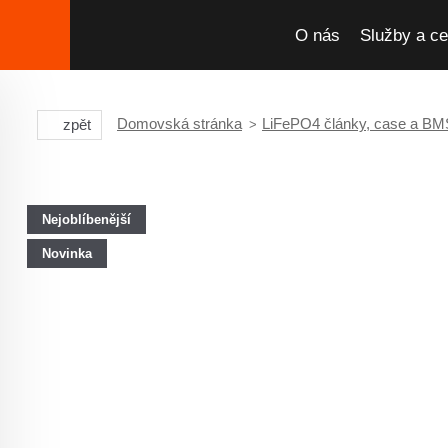
O nás
Služby a ce
Domovská stránka
LiFePO4 články, case a BM
zpět
Nejoblíbenější
Novinka