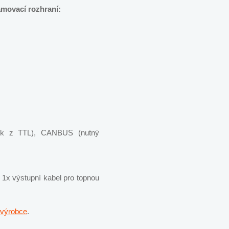
amovací rozhraní:
ník z TTL), CANBUS (nutný
, 1x výstupní kabel pro topnou
výrobce
.