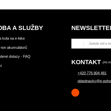
OBA A SLUŽBY
NEWSLETTE
 kola na e-bike
-ion akumulátorů
adené dotazy - FAQ
KONTAKT
(PO-PÁ
xi
+420 776 804 481
objednavky@e-poho