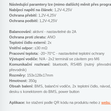
Následující paramtery lze (mimo dalších) měnit přes progr
Nabíjecí napětí na článek:
1,2V-4,25V
Ochrana přebití:
1,2V-4,25V
Ochrana podbití:
1,2V-4,25V
Balancování:
aktivní - nastavitelné do 2A
Ochrana proti zkratu:
ANO
Teplotní čidlo externí:
2x
Vnitřní odpor:
≤30 mΩ
Pracovní teplota:
-20~70°C - nastavitelné teplotní ochrany
Výstupní vodiče:
N/A - 2x2 terminál se závitem pro M6
Komunikační rozhraní:
bluetooth, RS485 (nutný převod
převodník)
Rozměry:
153x128x17mm
Hmotnost:
350g
Obsah balení:
BMS, balanční vodiče, 2x teplotní čidlo, návod
desku s konektorem do BMS, power button
Aplikace:
ke stažení podle QR kódu na produktu nebo z
webu 