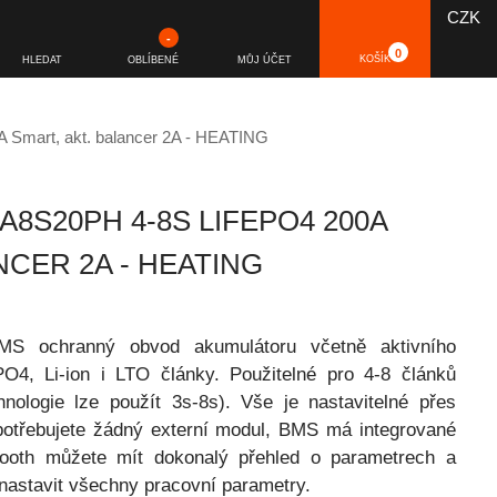
CZK
-
0
KOŠÍK
HLEDAT
OBLÍBENÉ
MŮJ ÚČET
Smart, akt. balancer 2A - HEATING
A8S20PH 4-8S LIFEPO4 200A
NCER 2A - HEATING
MS ochranný obvod akumulátoru včetně aktivního
PO4, Li-ion i LTO články. Použitelné pro 4-8 článků
hnologie lze použít 3s-8s). Vše je nastavitelné přes
epotřebujete žádný externí modul, BMS má integrované
etooth můžete mít dokonalý přehled o parametrech a
nastavit všechny pracovní parametry.