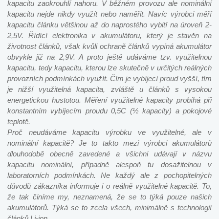
kapacitu zaokrouhlí nahoru. V běžném provozu ale nominální
kapacitu nejde nikdy využít nebo naměřit. Navíc výrobci měří
kapacitu článku většinou až do naprostého vybití na úroveň 2-
2,5V. Řídící elektronika v akumulátoru, který je stavěn na
životnost článků, však kvůli ochraně článků vypíná akumulátor
obvykle již na 2,9V. A proto ještě udáváme tzv. využitelnou
kapacitu, tedy kapacitu, kterou lze skutečně v určitých reálných
provozních podmínkách využít. Čím je vybíjecí proud vyšší, tím
je nižší využitelná kapacita, zvláště u článků s vysokou
energetickou hustotou. Měření využitelné kapacity probíhá při
konstantním vybíjecím proudu 0,5C (½ kapacity) a pokojové
teplotě.
Proč neudáváme kapacitu výrobku ve využitelné, ale v
nominální kapacitě? Je to takto mezi výrobci akumulátorů
dlouhodobě obecně zavedené a všichni udávají v názvu
kapacitu nominální, případně alespoň tu dosažitelnou v
laboratorních podmínkách. Ne každý ale z pochopitelných
důvodů zákazníka informuje i o reálně využitelné kapacitě. To,
že tak činíme my, neznamená, že se to týká pouze našich
akumulátorů.
Týká se to zcela všech
, minimálně s technologií
článků Li-ion.