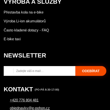
VÝROBA A SLUŽBY
Přestavba kola na e-bike
Výroba Li-ion akumulátorů
Často kladené dotazy - FAQ
E-bike taxi
NEWSLETTER
ODEBÍRAT
KONTAKT
(PO-PÁ 8:30-17:00)
+420 776 804 481
objednavky@e-pohon.cz