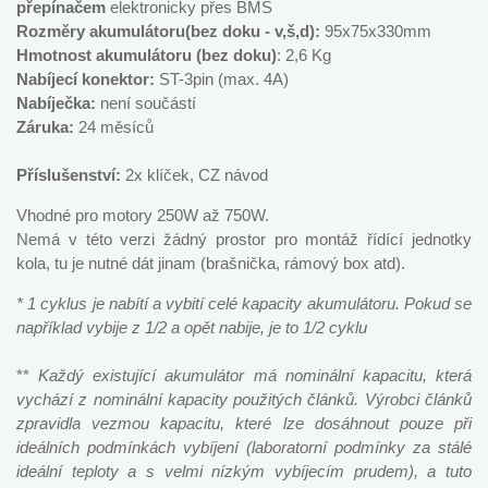
přepínačem
elektronicky přes BMS
Rozměry akumulátoru(bez doku - v,š,d):
95x75x330mm
Hmotnost akumulátoru (bez doku)
: 2,6 Kg
Nabíjecí konektor:
ST-3pin (max. 4A)
Nabíječka:
není součástí
Záruka:
24 měsíců
Příslušenství:
2x klíček, CZ návod
Vhodné pro motory 250W až 750W.
Nemá v této verzi žádný prostor pro montáž řídící jednotky
kola, tu je nutné dát jinam (brašnička, rámový box atd).
* 1 cyklus je nabítí a vybití celé kapacity akumulátoru. Pokud se
například vybije z 1/2 a opět nabije, je to 1/2 cyklu
**
Každý existující akumulátor má nominální kapacitu, která
vychází z nominální kapacity použitých článků. Výrobci článků
zpravidla vezmou kapacitu, které lze dosáhnout pouze při
ideálních podmínkách vybíjení (laboratorní podmínky za stálé
ideální teploty a s velmi nízkým vybíjecím prudem), a tuto