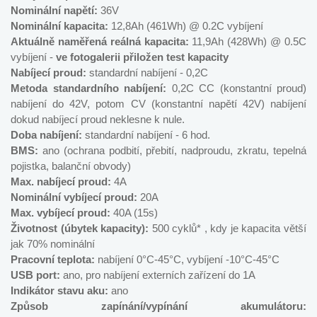
Nominální napětí:
36V
Nominální kapacita:
12,8Ah (461Wh) @ 0.2C vybíjení
Aktuálně naměřená reálná kapacita:
11,9Ah (428Wh) @ 0.5C
vybíjení -
ve fotogalerii přiložen test kapacity
Nabíjecí proud:
standardní nabíjení - 0,2C
Metoda standardního nabíjení:
0,2C CC (konstantní proud)
nabíjení do 42V, potom CV (konstantní napětí 42V) nabíjení
dokud nabíjecí proud neklesne k nule.
Doba nabíjení:
standardní nabíjení - 6 hod.
BMS:
ano (ochrana podbití, přebití, nadproudu, zkratu, tepelná
pojistka, balanční obvody)
Max. nabíjecí proud:
4A
Nominální vybíjecí proud:
20A
Max. vybíjecí proud:
40A (15s)
Životnost (úbytek kapacity):
500 cyklů* , kdy je kapacita větší
jak 70% nominální
Pracovní teplota:
nabíjení 0°C-45°C, vybíjení -10°C-45°C
USB port:
ano, pro nabíjení externích zařízení do 1A
Indikátor stavu aku:
ano
Způsob zapínání/vypínání akumulátoru: