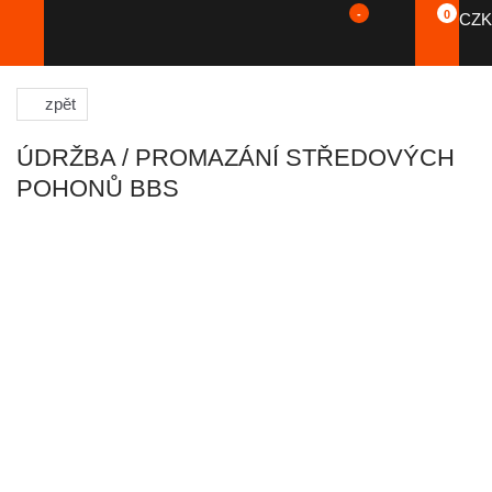
-
0
CZK
zpět
ÚDRŽBA / PROMAZÁNÍ STŘEDOVÝCH
POHONŮ BBS