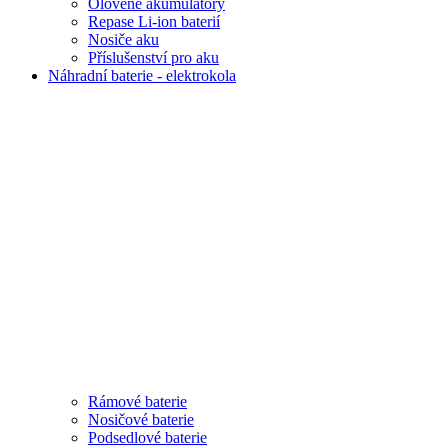
Olověné akumulátory
Repase Li-ion baterií
Nosiče aku
Příslušenství pro aku
Náhradní baterie - elektrokola
Rámové baterie
Nosičové baterie
Podsedlové baterie