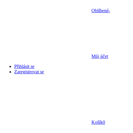
Oblíbené
-
Můj účet
Přihlásit se
Zaregistrovat se
Košík
0