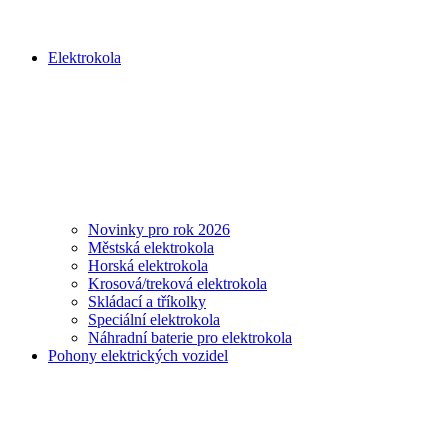
Elektrokola
Novinky pro rok 2026
Městská elektrokola
Horská elektrokola
Krosová/treková elektrokola
Skládací a tříkolky
Speciální elektrokola
Náhradní baterie pro elektrokola
Pohony elektrických vozidel