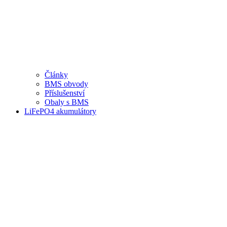
Články
BMS obvody
Příslušenství
Obaly s BMS
LiFePO4 akumulátory