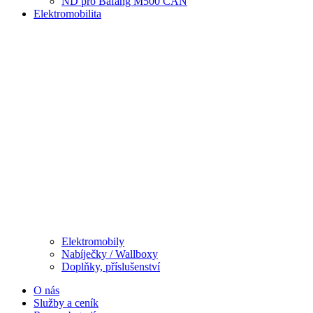
ND pro Bafang M500 CAN
Elektromobilita
Elektromobily
Nabíječky / Wallboxy
Doplňky, příslušenství
O nás
Služby a ceník