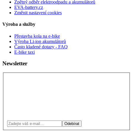
Zpětný odběr elektroodpadu a akumulátorů
EVA-battery.cz
Změnit nastavení cookies
Výroba a služby
Přestavba kola na e-bike
Výroba Li-ion akumulátorů
Často kladené dotazy - FAQ
E-bike taxi
Newsletter
Odebírat