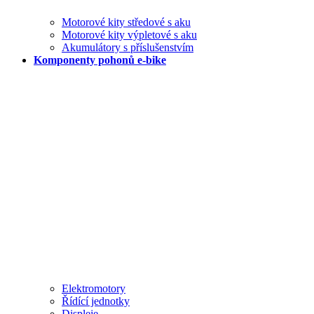
Motorové kity středové s aku
Motorové kity výpletové s aku
Akumulátory s příslušenstvím
Komponenty pohonů e-bike
Elektromotory
Řídící jednotky
Displeje