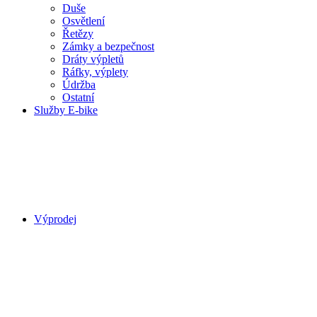
Duše
Osvětlení
Řetězy
Zámky a bezpečnost
Dráty výpletů
Ráfky, výplety
Údržba
Ostatní
Služby E-bike
Výprodej