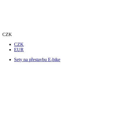
CZK
CZK
EUR
Sety na přestavbu E-bike