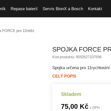
ník
Repase baterií
Servis BionX a Bosch
Kontakt
a FORCE pro 11řetěz
SPOJKA FORCE PR
Kód produktu: 8592627107696
Spojka určena pro 11rychlostní
CELÝ POPIS
Skladem
75,00 Kč
s DPH