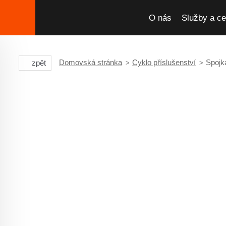
O nás
Služby a ce
Domovská stránka
Cyklo příslušenství
Spojk
zpět