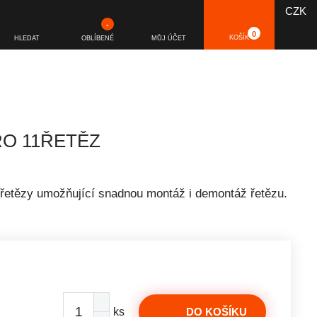
CZK
-
0
KOŠÍK
HLEDAT
OBLÍBENÉ
MŮJ ÚČET
O 11ŘETĚZ
 řetězy umožňující snadnou montáž i demontáž řetězu.
ks
DO KOŠÍKU