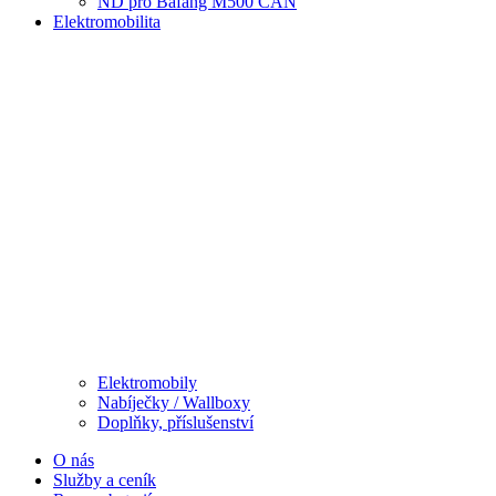
ND pro Bafang M500 CAN
Elektromobilita
Elektromobily
Nabíječky / Wallboxy
Doplňky, příslušenství
O nás
Služby a ceník