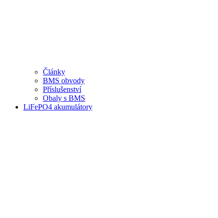
Články
BMS obvody
Příslušenství
Obaly s BMS
LiFePO4 akumulátory