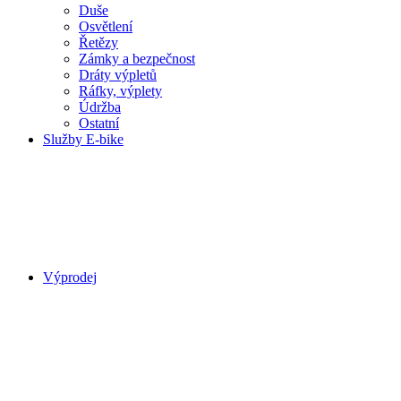
Duše
Osvětlení
Řetězy
Zámky a bezpečnost
Dráty výpletů
Ráfky, výplety
Údržba
Ostatní
Služby E-bike
Výprodej