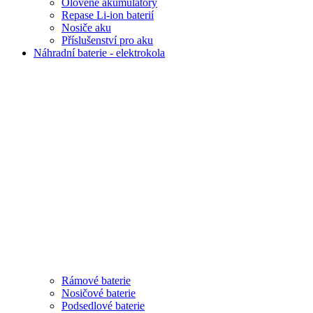
Olověné akumulátory
Repase Li-ion baterií
Nosiče aku
Příslušenství pro aku
Náhradní baterie - elektrokola
Rámové baterie
Nosičové baterie
Podsedlové baterie