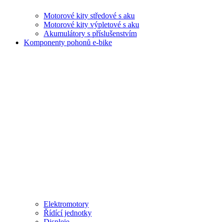
Motorové kity středové s aku
Motorové kity výpletové s aku
Akumulátory s příslušenstvím
Komponenty pohonů e-bike
Elektromotory
Řídící jednotky
Displeje