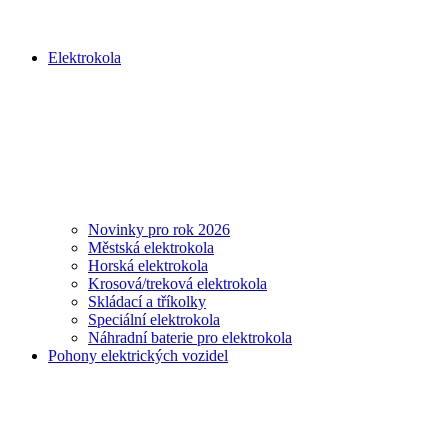
Elektrokola
Novinky pro rok 2026
Městská elektrokola
Horská elektrokola
Krosová/treková elektrokola
Skládací a tříkolky
Speciální elektrokola
Náhradní baterie pro elektrokola
Pohony elektrických vozidel