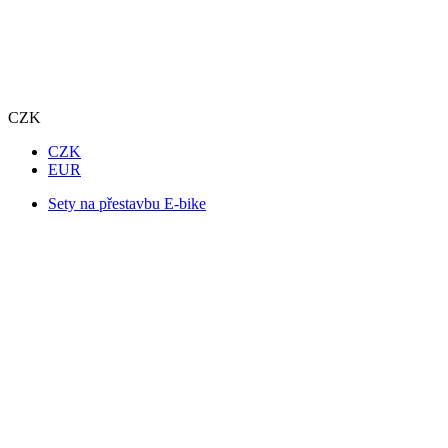
CZK
CZK
EUR
Sety na přestavbu E-bike