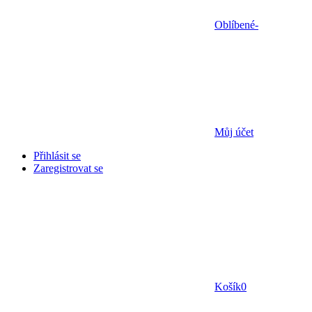
Oblíbené
-
Můj účet
Přihlásit se
Zaregistrovat se
Košík
0