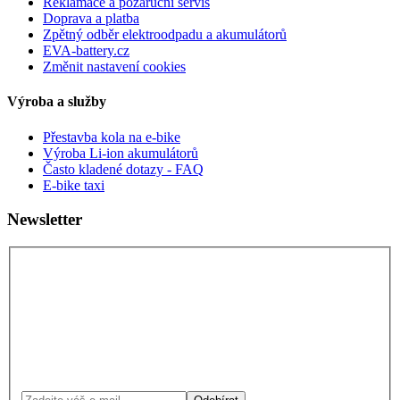
Reklamace a pozáruční servis
Doprava a platba
Zpětný odběr elektroodpadu a akumulátorů
EVA-battery.cz
Změnit nastavení cookies
Výroba a služby
Přestavba kola na e-bike
Výroba Li-ion akumulátorů
Často kladené dotazy - FAQ
E-bike taxi
Newsletter