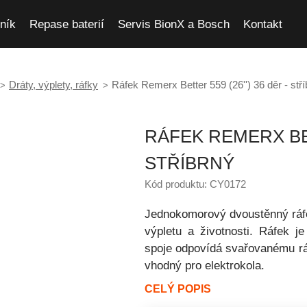
ník
Repase baterií
Servis BionX a Bosch
Kontakt
Dráty, výplety, ráfky
Ráfek Remerx Better 559 (26'') 36 děr - stř
RÁFEK REMERX BETT
STŘÍBRNÝ
Kód produktu: CY0172
Jednokomorový dvoustěnný ráfek
výpletu a životnosti. Ráfek 
spoje odpovídá svařovanému r
vhodný pro elektrokola.
CELÝ POPIS