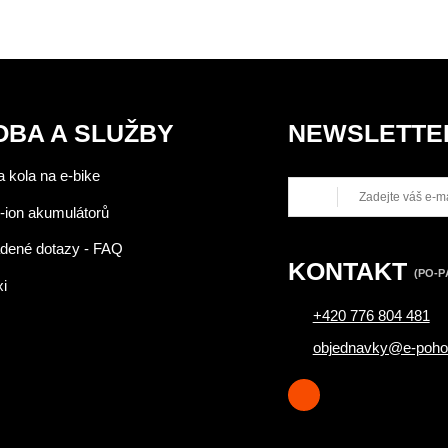
OBA A SLUŽBY
NEWSLETTE
 kola na e-bike
-ion akumulátorů
adené dotazy - FAQ
KONTAKT
(PO-PÁ
xi
+420 776 804 481
objednavky@e-poho