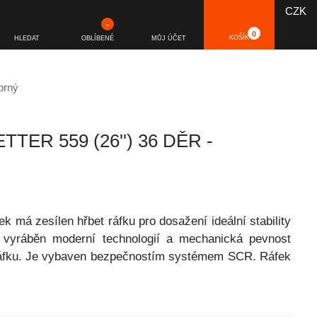
CZK
-
0
KOŠÍK
HLEDAT
OBLÍBENÉ
MŮJ ÚČET
íbrný
ER 559 (26'') 36 DĚR -
 má zesílen hřbet ráfku pro dosažení ideální stability
je vyráběn moderní technologií a mechanická pevnost
áfku. Je vybaven bezpečnostím systémem SCR. Ráfek