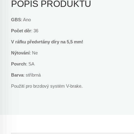
POPIS PRODUKTU
GBS
: Ano
Počet děr
: 36
V ráfku předvrtány díry na 5,5 mm!
Nýtování
: Ne
Povrch
: SA
Barva
: stříbrná
Použití pro brzdový systém V-brake.