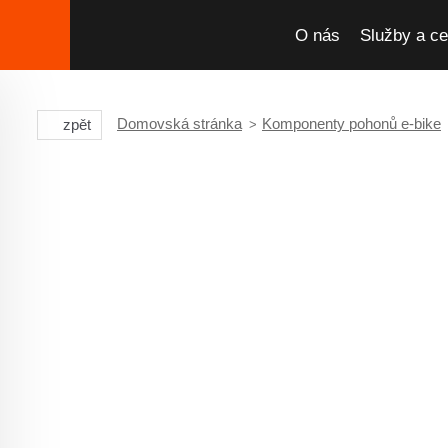
O nás
Služby a ce
Domovská stránka
Komponenty pohonů e-bike
zpět