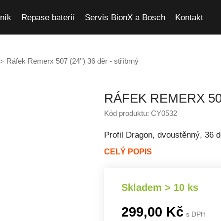
ník
Repase baterií
Servis BionX a Bosch
Kontakt
Ráfek Remerx 507 (24'') 36 děr - stříbrný
RÁFEK REMERX 507 
Kód produktu: CY0532
Profil Dragon, dvoustěnný, 36 d
CELÝ POPIS
Skladem > 10 ks
299,00 Kč
s DPH