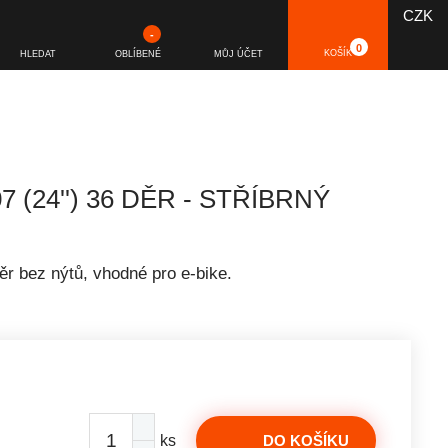
CZK
-
0
KOŠÍK
HLEDAT
OBLÍBENÉ
MŮJ ÚČET
(24'') 36 DĚR - STŘÍBRNÝ
ěr bez nýtů, vhodné pro e-bike.
ks
DO KOŠÍKU