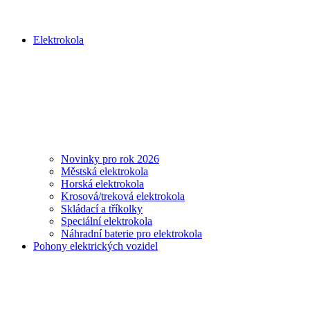
Elektrokola
Novinky pro rok 2026
Městská elektrokola
Horská elektrokola
Krosová/treková elektrokola
Skládací a tříkolky
Speciální elektrokola
Náhradní baterie pro elektrokola
Pohony elektrických vozidel