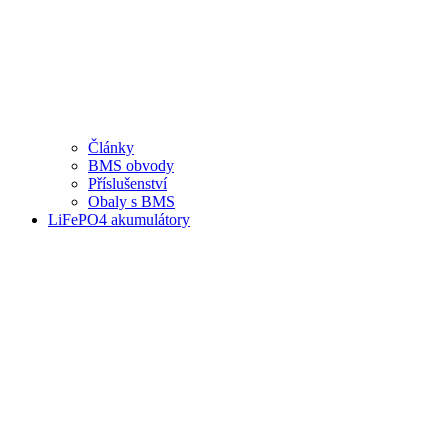
Články
BMS obvody
Příslušenství
Obaly s BMS
LiFePO4 akumulátory