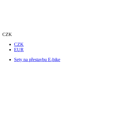
CZK
CZK
EUR
Sety na přestavbu E-bike