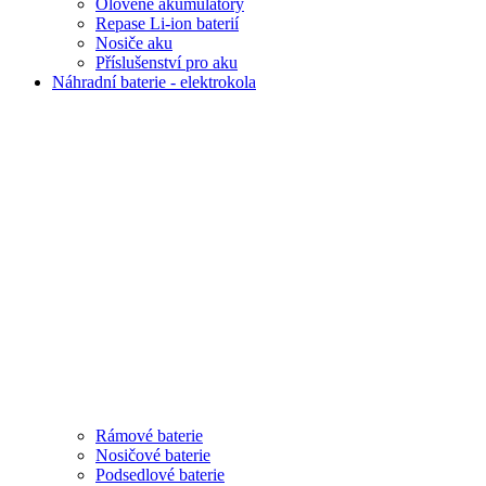
Olověné akumulátory
Repase Li-ion baterií
Nosiče aku
Příslušenství pro aku
Náhradní baterie - elektrokola
Rámové baterie
Nosičové baterie
Podsedlové baterie