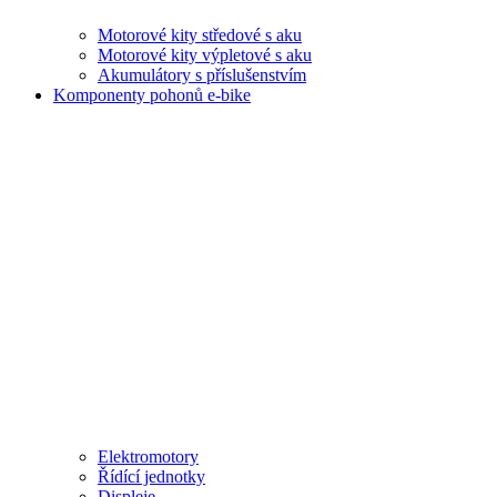
Motorové kity středové s aku
Motorové kity výpletové s aku
Akumulátory s příslušenstvím
Komponenty pohonů e-bike
Elektromotory
Řídící jednotky
Displeje