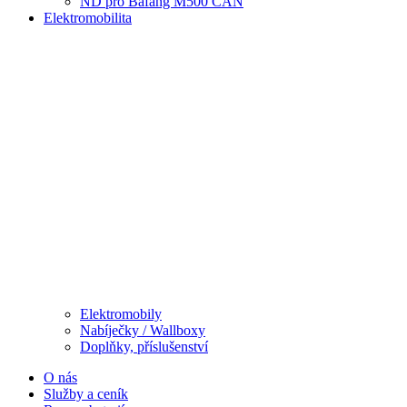
ND pro Bafang M500 CAN
Elektromobilita
Elektromobily
Nabíječky / Wallboxy
Doplňky, příslušenství
O nás
Služby a ceník