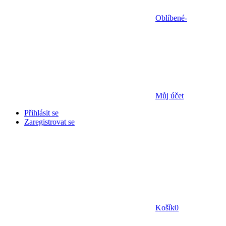
Oblíbené
-
Můj účet
Přihlásit se
Zaregistrovat se
Košík
0