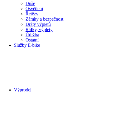
Duše
Osvětlení
Řetězy
Zámky a bezpečnost
Dráty výpletů
Ráfky, výplety
Údržba
Ostatní
Služby E-bike
Výprodej