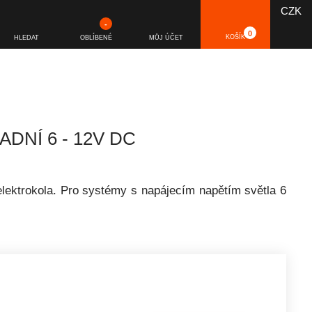
CZK
-
0
KOŠÍK
HLEDAT
OBLÍBENÉ
MŮJ ÚČET
DNÍ 6 - 12V DC
lektrokola. Pro systémy s napájecím napětím světla 6