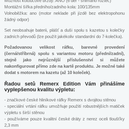
Možnost kotoučové brzdy: ANO (6 děr - shimano rozteč)
Montážní šířka předního/zadního kola: 100/135mm
Volnoběžka: ano (motor neklade při jízdě bez elektropohonu
žádný odpor)
Set neobsahuje baterii, plášť a duši spolu s kazetou s kolečky
zadních převodů (lze použít jakékoliv standardní do 7-kolečka).
Požadovanou velikost ráfku, barevné provedení
(černá/stříbrná) spolu s variantou motoru (přední/zadní),
stejně jako nejrůznější příslušenství si můžete
nakonfigurovat přímo zde na kartě produktu. Je možné také
dodat s motorem na kazetu (až 10 koleček).
Řadou setů Remerx Edition Vám přinášíme
vyplepšenou kvalitu výpletu:
- značkové české hliníkové ráfky Remerx s dvojitou stěnou
- speciální vrtání ráfku umožňuje použití robustnějších matiček
výpletu s širší stěnou
- používáme pouze kvalitní české dráty z nerez oceli tloušťky
2,3 mm