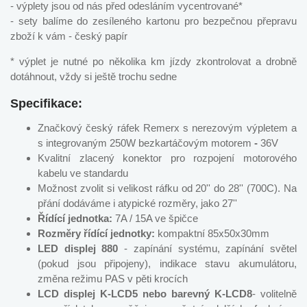
- výplety jsou od nás před odesláním vycentrované*
- sety balíme do zesíleného kartonu pro bezpečnou přepravu
zboží k vám - český papír
* výplet je nutné po několika km jízdy zkontrolovat a drobně
dotáhnout, vždy si ještě trochu sedne
Specifikace:
Značkový český ráfek Remerx s nerezovým výpletem a
s integrovaným 250W bezkartáčovým motorem
-
36V
Kvalitní zlacený konektor pro rozpojení motorového
kabelu ve standardu
Možnost zvolit si velikost ráfku od 20'' do 28'' (700C). Na
přání dodáváme i atypické rozměry, jako 27''
Řídící jednotka:
7A / 15A ve špičce
Rozměry řídící jednotky:
kompaktní 85x50x30mm
LED displej 880
- zapínání systému, zapínání světel
(pokud jsou připojeny), indikace stavu akumulátoru,
změna režimu PAS v pěti krocích
LCD displej K-LCD5
nebo barevný K-LCD8
- volitelně