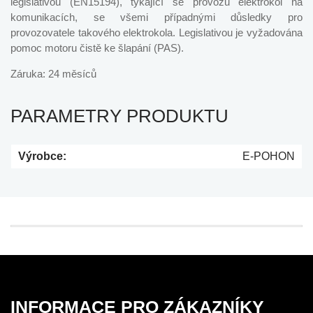
legislativou (EN15194), týkající se provozu elektrokol na
komunikacích, se všemi případnými důsledky pro
provozovatele takového elektrokola. Legislativou je vyžadována
pomoc motoru čistě ke šlapání (PAS).
Záruka: 24 měsíců
PARAMETRY PRODUKTU
Výrobce:
E-POHON
INFORMACE PRO ZÁKAZNÍKY