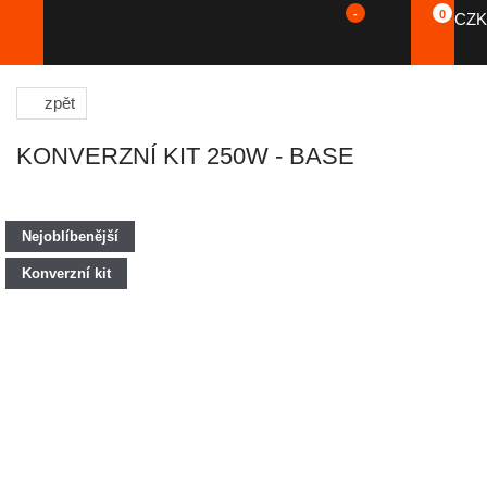
-
0
CZK
zpět
KONVERZNÍ KIT 250W - BASE
Nejoblíbenější
Konverzní kit