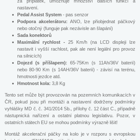
za příplatek, umožňuje množství dalších funkcí a
nastavení.
Pedal Assist System
- pas senzor
Podpora akcelerátoru:
ANO, lze přiobjednat páčkový
nebo otočný (funguje pak nezávisle an šlapání)
Sada konektorů
Maximální rychlost -
25 Km/h (na LCD displeji lze
nastavit i vyšší rachlost, pak ale není legální pro provoz
na silnicích)
Dojezd (s příšlapem):
65-75Km (s 11Ah/36V baterií)
nebo 80-90 Km (s 14AH/36V baterií) - závisí na terénu,
hmotnosti jezdce atd.
Hmotnost kola:
3,8 Kg
Tento set může být provozován na pozemních komunikacích v
ČR, pokud jsou při montáži a nastavení dodrženy podmínky
vyhlášky MD č. č. 341/2014 Sb., přílohy č. 12 část C., případně
nástupnická nařízení a ostatní platnou legislativu. Pozor, v
ostatních státech EU se mohou podmínky výrazně lišit!
Montáž akcelerační páčky na kolo je v rozporu s evropskou