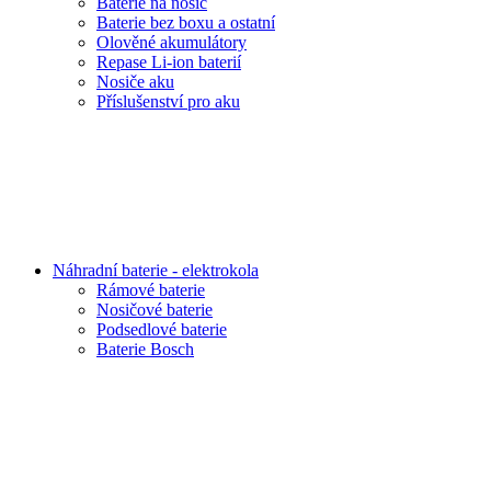
Baterie na nosič
Baterie bez boxu a ostatní
Olověné akumulátory
Repase Li-ion baterií
Nosiče aku
Příslušenství pro aku
Náhradní baterie - elektrokola
Rámové baterie
Nosičové baterie
Podsedlové baterie
Baterie Bosch