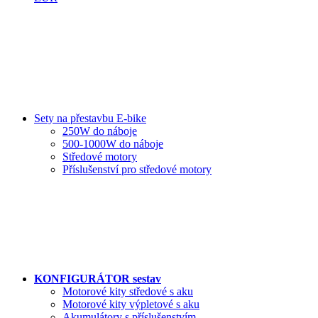
Sety na přestavbu E-bike
250W do náboje
500-1000W do náboje
Středové motory
Příslušenství pro středové motory
KONFIGURÁTOR sestav
Motorové kity středové s aku
Motorové kity výpletové s aku
Akumulátory s příslušenstvím