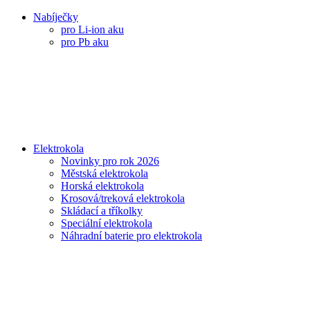
Nabíječky
pro Li-ion aku
pro Pb aku
Elektrokola
Novinky pro rok 2026
Městská elektrokola
Horská elektrokola
Krosová/treková elektrokola
Skládací a tříkolky
Speciální elektrokola
Náhradní baterie pro elektrokola