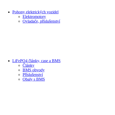
Pohony elektrických vozidel
Elektromotory
Ovladače, příslušenství
LiFePO4 články, case a BMS
Články
BMS obvody
Příslušenství
Obaly s BMS