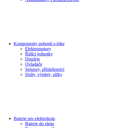
Komponenty pohonů e-bike
Elektromotory
Řídící jednotky
Displeje
Ovladače
Senzory, příslušenství
Dráty, výplety, ráfky
Baterie pro elektrokola
Baterie do rámu