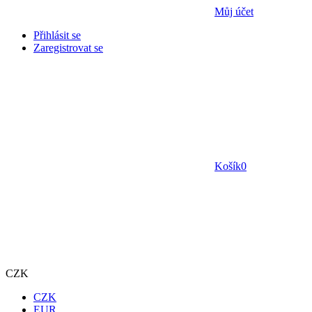
Můj účet
Přihlásit se
Zaregistrovat se
Košík
0
CZK
CZK
EUR