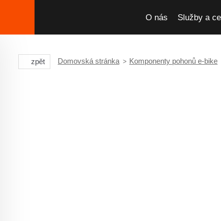
O nás
Služby a ce
Domovská stránka
Komponenty pohonů e-bike
zpět