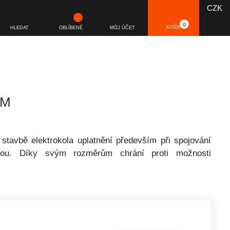
CZK
-
0
KOŠÍK
HLEDAT
OBLÍBENÉ
MŮJ ÚČET
 M
stavbě elektrokola uplatnění především při spojování
tkou. Díky svým rozměrům chrání proti možnosti