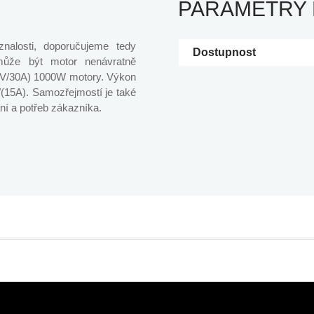
PARAMETRY
nalosti, doporučujeme tedy
Dostupnost
 může být motor nenávratně
(48V/30A) 1000W motory. Výkon
15A). Samozřejmostí je také
ní a potřeb zákazníka.