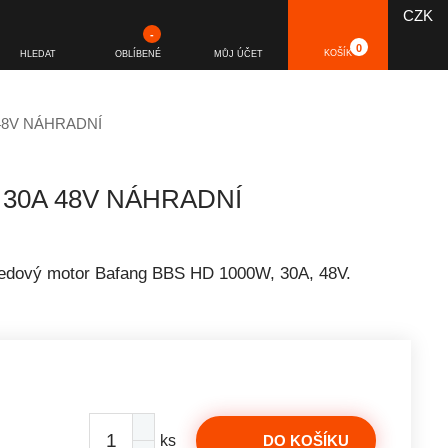
CZK
-
0
KOŠÍK
HLEDAT
OBLÍBENÉ
MŮJ ÚČET
48V NÁHRADNÍ
30A 48V NÁHRADNÍ
středový motor Bafang BBS HD 1000W, 30A, 48V.
ks
DO KOŠÍKU