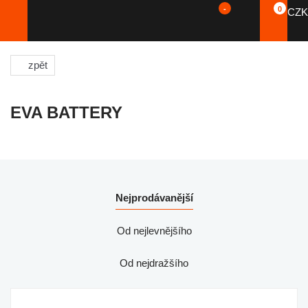
-
0
CZK
zpět
EVA BATTERY
Nejprodávanější
Od nejlevnějšího
Od nejdražšího