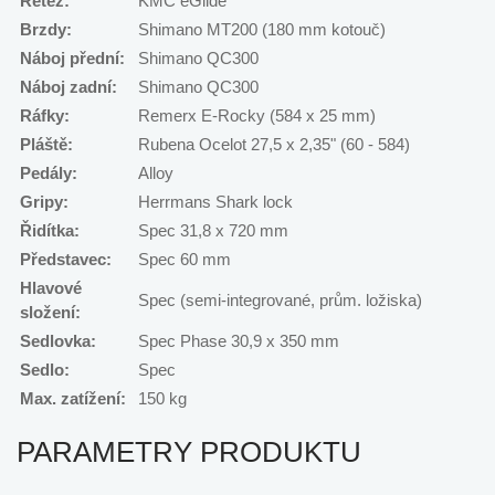
Řetěz:
KMC eGlide
Brzdy:
Shimano MT200 (180 mm kotouč)
Náboj přední:
Shimano QC300
Náboj zadní:
Shimano QC300
Ráfky:
Remerx E-Rocky (584 x 25 mm)
Pláště:
Rubena Ocelot 27,5 x 2,35" (60 - 584)
Pedály:
Alloy
Gripy:
Herrmans Shark lock
Řidítka:
Spec 31,8 x 720 mm
Představec:
Spec 60 mm
Hlavové
Spec (semi-integrované, prům. ložiska)
složení:
Sedlovka:
Spec Phase 30,9 x 350 mm
Sedlo:
Spec
Max. zatížení:
150 kg
PARAMETRY PRODUKTU