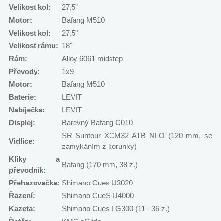
Velikost kol:
27,5”
Motor:
Bafang M510
Velikost kol:
27,5"
Velikost rámu:
18"
Rám:
Alloy 6061 midstep
Převody:
1x9
Motor:
Bafang M510
Baterie:
LEVIT
Nabíječka:
LEVIT
Displej:
Barevný Bafang C010
SR Suntour XCM32 ATB NLO (120 mm, se
Vidlice:
zamykáním z korunky)
Kliky a
Bafang (170 mm, 38 z.)
převodník:
Přehazovačka:
Shimano Cues U3020
Řazení:
Shimano CueS U4000
Kazeta:
Shimano Cues LG300 (11 - 36 z.)