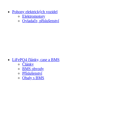
Pohony elektrických vozidel
Elektromotory
Ovladače, příslušenství
LiFePO4 články, case a BMS
Články
BMS obvody
Příslušenství
Obaly s BMS