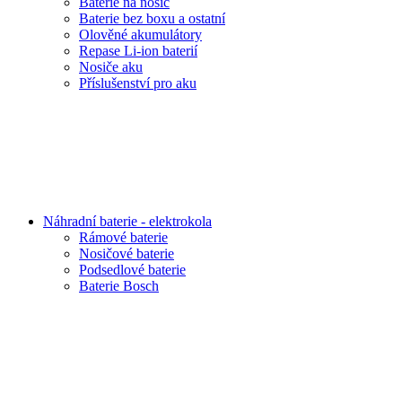
Baterie na nosič
Baterie bez boxu a ostatní
Olověné akumulátory
Repase Li-ion baterií
Nosiče aku
Příslušenství pro aku
Náhradní baterie - elektrokola
Rámové baterie
Nosičové baterie
Podsedlové baterie
Baterie Bosch