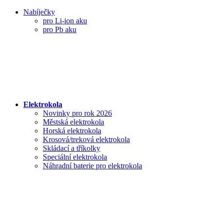
Nabíječky
pro Li-ion aku
pro Pb aku
Elektrokola
Novinky pro rok 2026
Městská elektrokola
Horská elektrokola
Krosová/treková elektrokola
Skládací a tříkolky
Speciální elektrokola
Náhradní baterie pro elektrokola