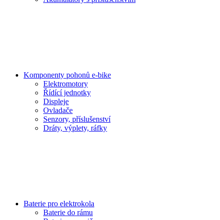
Komponenty pohonů e-bike
Elektromotory
Řídící jednotky
Displeje
Ovladače
Senzory, příslušenství
Dráty, výplety, ráfky
Baterie pro elektrokola
Baterie do rámu