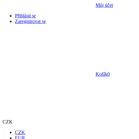
Můj účet
Přihlásit se
Zaregistrovat se
Košík
0
CZK
CZK
EUR