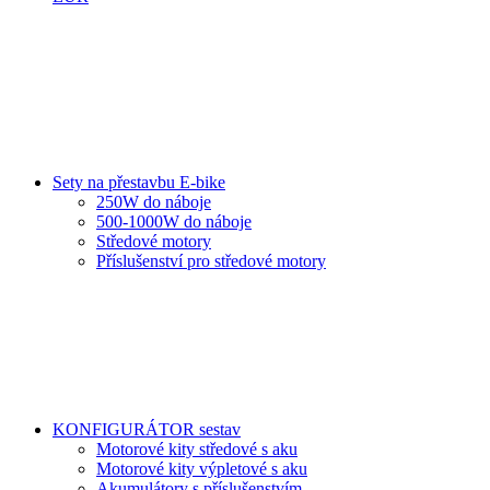
Sety na přestavbu E-bike
250W do náboje
500-1000W do náboje
Středové motory
Příslušenství pro středové motory
KONFIGURÁTOR sestav
Motorové kity středové s aku
Motorové kity výpletové s aku
Akumulátory s příslušenstvím