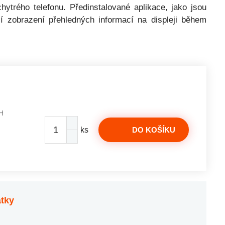
hytrého telefonu. Předinstalované aplikace, jako jsou
í zobrazení přehledných informací na displeji během
H
ks
DO KOŠÍKU
átky