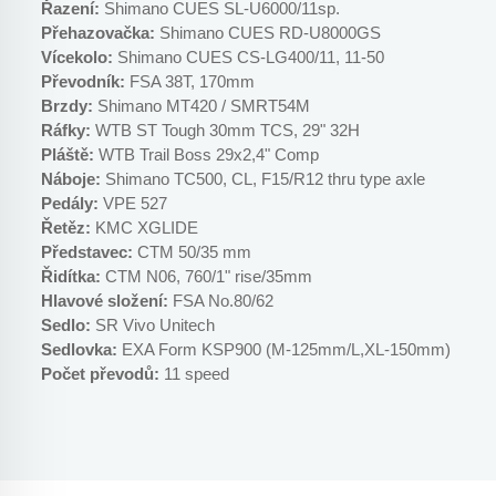
Řazení:
Shimano CUES SL-U6000/11sp.
Přehazovačka:
Shimano CUES RD-U8000GS
Vícekolo:
Shimano CUES CS-LG400/11, 11-50
Převodník:
FSA 38T, 170mm
Brzdy:
Shimano MT420 / SMRT54M
Ráfky:
WTB ST Tough 30mm TCS, 29" 32H
Pláště:
WTB Trail Boss 29x2,4" Comp
Náboje:
Shimano TC500, CL, F15/R12 thru type axle
Pedály:
VPE 527
Řetěz:
KMC XGLIDE
Představec:
CTM 50/35 mm
Řidítka:
CTM N06, 760/1" rise/35mm
Hlavové složení:
FSA No.80/62
Sedlo:
SR Vivo Unitech
Sedlovka:
EXA Form KSP900 (M-125mm/L,XL-150mm)
Počet převodů:
11 speed