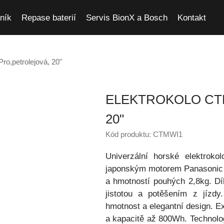
ník
Repase baterií
Servis BionX a Bosch
Kontakt
o,petrolejová, 20"
ELEKTROKOLO CT
20"
Kód produktu: CTMWI1
Univerzální horské elektro
japonským motorem Panasoni
a hmotností pouhých 2,8kg. Dí
jistotou a potěšením z jízd
hmotnost a elegantní design. Ex
a kapacitě až 800Wh. Technolo