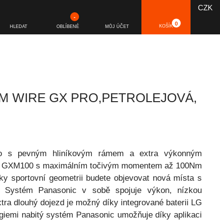
CZK
-
0
KOŠÍK
HLEDAT
OBLÍBENÉ
MŮJ ÚČET
M WIRE GX PRO,PETROLEJOVÁ,
kolo s pevným hliníkovým rámem a extra výkonným
c GXM100 s maximálním točivým momentem až 100Nm
ky sportovní geometrii budete objevovat nová místa s
y. Systém Panasonic v sobě spojuje výkon, nízkou
tra dlouhý dojezd je možný díky integrované baterii LG
giemi nabitý systém Panasonic umožňuje díky aplikaci