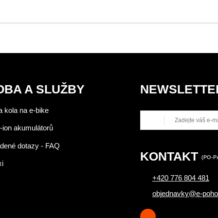
OBA A SLUŽBY
NEWSLETTE
 kola na e-bike
-ion akumulátorů
adené dotazy - FAQ
KONTAKT
(PO-PÁ
xi
+420 776 804 481
objednavky@e-poho