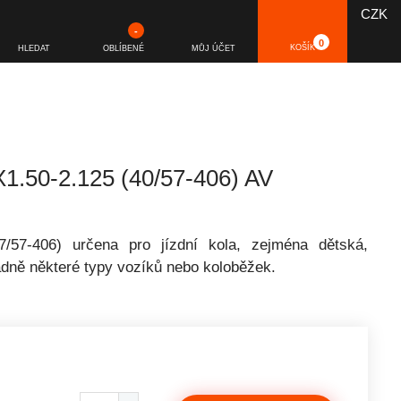
CZK
-
0
KOŠÍK
HLEDAT
OBLÍBENÉ
MŮJ ÚČET
.50-2.125 (40/57-406) AV
7/57-406) určena pro jízdní kola, zejména dětská,
adně některé typy vozíků nebo koloběžek.