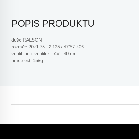
POPIS PRODUKTU
duše RALSON
rozměr: 20x1.75 - 2.125 / 47/57-406
ventil: auto ventilek - AV - 40mm
hmotnost: 158g