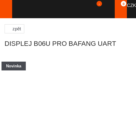
-
0
CZK
zpět
DISPLEJ B06U PRO BAFANG UART
Novinka