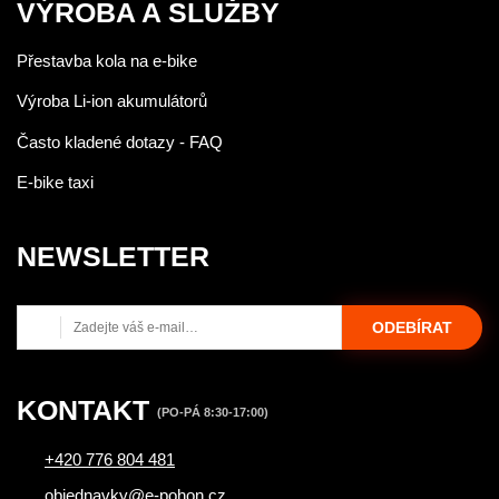
VÝROBA A SLUŽBY
Přestavba kola na e-bike
Výroba Li-ion akumulátorů
Často kladené dotazy - FAQ
E-bike taxi
NEWSLETTER
ODEBÍRAT
KONTAKT
(PO-PÁ 8:30-17:00)
+420 776 804 481
objednavky@e-pohon.cz