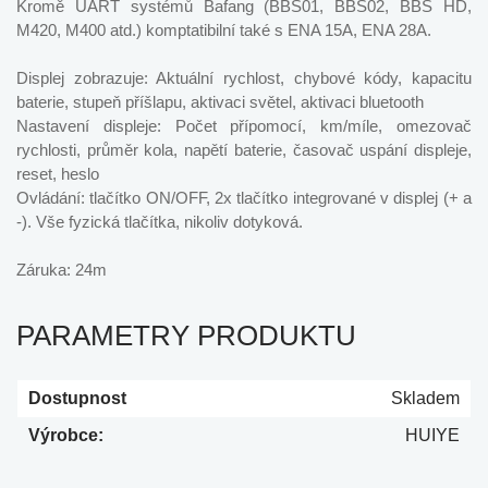
Kromě UART systémů Bafang (BBS01, BBS02, BBS HD,
M420, M400 atd.) komptatibilní také s ENA 15A, ENA 28A.
Displej zobrazuje: Aktuální rychlost, chybové kódy, kapacitu
baterie, stupeň příšlapu, aktivaci světel, aktivaci bluetooth
Nastavení displeje: Počet přípomocí, km/míle, omezovač
rychlosti, průměr kola, napětí baterie, časovač uspání displeje,
reset, heslo
Ovládání: tlačítko ON/OFF, 2x tlačítko integrované v displej (+ a
-). Vše fyzická tlačítka, nikoliv dotyková.
Záruka: 24m
PARAMETRY PRODUKTU
Dostupnost
Skladem
Výrobce:
HUIYE