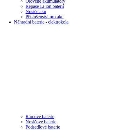
Olověné akumulátory
Repase Li-ion baterií
Nosiče aku
Příslušenství pro aku
Náhradní baterie - elektrokola
Rámové baterie
Nosičové baterie
Podsedlové baterie