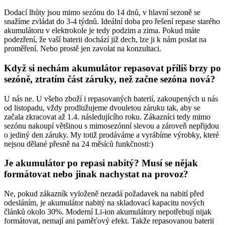
Dodací lhůty jsou mimo sezónu do 14 dnů, v hlavní sezoně se
snažíme zvládat do 3-4 týdnů. Ideální doba pro řešení repase starého
akumulátoru v elektrokole je tedy podzim a zima. Pokud máte
podezření, že vaší baterii dochází již dech, lze ji k nám poslat na
proměření. Nebo prostě jen zavolat na konzultaci.
Když si nechám akumulátor repasovat příliš brzy po
sezóně, ztratím část záruky, než začne sezóna nová?
U nás ne. U všeho zboží i repasovaných baterií, zakoupených u nás
od listopadu, vždy prodlužujeme dvouletou záruku tak, aby se
začala zkracovat až 1.4. následujícího roku. Zákazníci tedy mimo
sezónu nakoupí většinou s mimosezónní slevou a zároveň nepřijdou
o jediný den záruky. My totiž prodáváme a vyrábíme výrobky, které
nejsou dělané přesně na 24 měsíců funkčnosti:)
Je akumulátor po repasi nabitý? Musí se nějak
formátovat nebo jinak nachystat na provoz?
Ne, pokud zákazník vyloženě nezadá požadavek na nabití před
odesláním, je akumulátor nabitý na skladovací kapacitu nových
článků okolo 30%. Moderní Li-ion akumulátory nepotřebují nijak
formátovat, nemají ani paměťový efekt. Takže repasovanou baterii