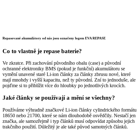
Repasované akumulátory od nás jsou označeny logem EVA REPASE
Co to vlastně je repase baterie?
Ve zkratce. Při zachování původního obalu (case) a původní
ochranné elektroniky BMS (pokud je funkční) akumulátoru se
vymění unavené staré Li-ion články za články zbrusu nové, které
mají mnohdy i vyšší kapacitu, než ty původní. Zní to jednoduše, ale
pojďme si to přiblížit více do hloubky po jednotlivých krocích.
Jaké články se používají a mění se všechny?
Používáme výhradně značkové Li-ion články cylindrického formátu
18650 nebo 21700, které se nám dlouhodobě osvědčily. Nestačí jen
značka, ale samozřejmě i typ článků musí odpovídat způsobu jejich
trakčního použití. Důležitý je ale také původ samotných článků.