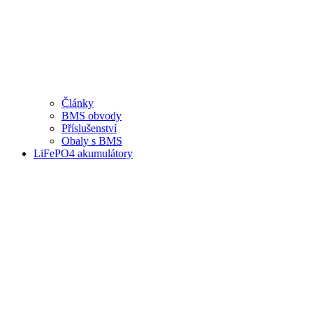
Články
BMS obvody
Příslušenství
Obaly s BMS
LiFePO4 akumulátory