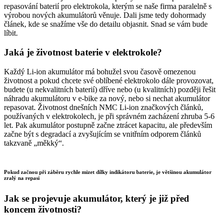
repasování baterií pro elektrokola, kterým se naše firma paralelně s
výrobou nových akumulátorů věnuje. Dali jsme tedy dohormady
článek, kde se snažíme vše do detailu objasnit. Snad se vám bude
líbit.
Jaká je životnost baterie v elektrokole?
Každý Li-ion akumulátor má bohužel svou časově omezenou
životnost a pokud chcete své oblíbené elektrokolo dále provozovat,
budete (u nekvalitních baterií) dříve nebo (u kvalitních) později řešit
náhradu akumulátoru v e-bike za nový, nebo si nechat akumulátor
repasovat. Životnost dnešních NMC Li-ion značkových článků,
používaných v elektrokolech, je při správném zacházení zhruba 5-6
let. Pak akumulátor postupně začne ztrácet kapacitu, ale především
začne být s degradací a zvyšujícím se vnitřním odporem článků
takzvaně „měkký“.
Pokud začnou při záběru rychle mizet dílky indikátoru baterie, je většinou akumulátor
zralý na repasi
Jak se projevuje akumulátor, který je již před
koncem životnosti?