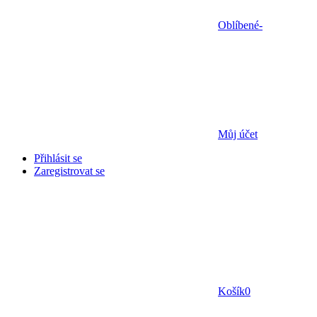
Oblíbené
-
Můj účet
Přihlásit se
Zaregistrovat se
Košík
0