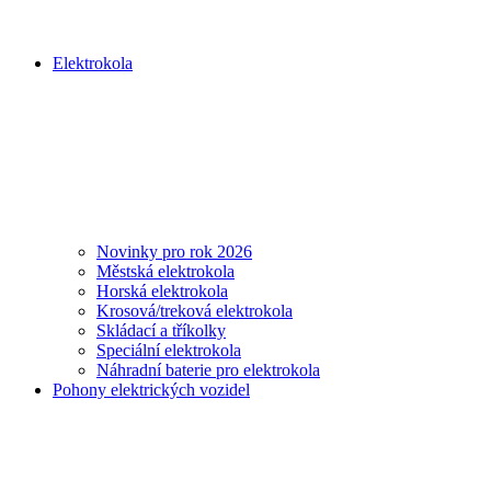
Elektrokola
Novinky pro rok 2026
Městská elektrokola
Horská elektrokola
Krosová/treková elektrokola
Skládací a tříkolky
Speciální elektrokola
Náhradní baterie pro elektrokola
Pohony elektrických vozidel