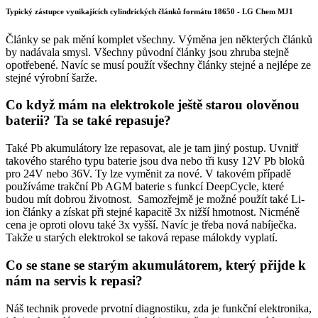
Typický zástupce vynikajících cylindrických článků formátu 18650 - LG Chem MJ1
Články se pak mění komplet všechny. Výměna jen některých článků
by nadávala smysl. Všechny původní články jsou zhruba stejně
opotřebené. Navíc se musí použít všechny články stejné a nejlépe ze
stejné výrobní šarže.
Co když mám na elektrokole ještě starou olověnou
baterii? Ta se také repasuje?
Také Pb akumulátory lze repasovat, ale je tam jiný postup. Uvnitř
takového starého typu baterie jsou dva nebo tři kusy 12V Pb bloků
pro 24V nebo 36V. Ty lze vyměnit za nové. V takovém případě
používáme trakční Pb AGM baterie s funkcí DeepCycle, které
budou mít dobrou životnost. Samozřejmě je možné použít také Li-
ion články a získat při stejné kapacitě 3x nižší hmotnost. Nicméně
cena je oproti olovu také 3x vyšší. Navíc je třeba nová nabíječka.
Takže u starých elektrokol se taková repase málokdy vyplatí.
Co se stane se starým akumulátorem, který přijde k
nám na servis k repasi?
Náš technik provede prvotní diagnostiku, zda je funkční elektronika,