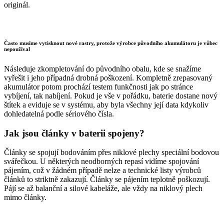
originál.
Často musíme vytisknout nové rastry, protože výrobce původního akumulátoru je vůbec
nepoužíval
Následuje zkompletování do původního obalu, kde se snažíme
vyřešit i jeho případná drobná poškození. Kompletně zrepasovaný
akumulátor potom prochází testem funkčnosti jak po stránce
vybíjení, tak nabíjení. Pokud je vše v pořádku, baterie dostane nový
štítek a eviduje se v systému, aby byla všechny její data kdykoliv
dohledatelná podle sériového čísla.
Jak jsou články v baterii spojeny?
Články se spojují bodováním přes niklové plechy speciální bodovou
svářečkou. U některých neodborných repasí vidíme spojování
pájením, což v žádném případě nelze a technické listy výrobců
článků to striktně zakazují. Články se pájením teplotně poškozují.
Pájí se až balanční a silové kabeláže, ale vždy na niklový plech
mimo články.