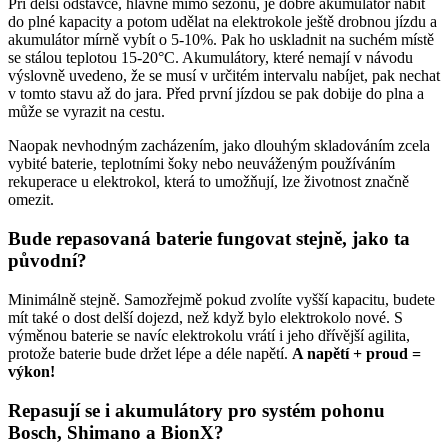
Při delší odstávce, hlavně mimo sezónu, je dobré akumulátor nabít
do plné kapacity a potom udělat na elektrokole ještě drobnou jízdu a
akumulátor mírně vybít o 5-10%. Pak ho uskladnit na suchém místě
se stálou teplotou 15-20°C. Akumulátory, které nemají v návodu
výslovně uvedeno, že se musí v určitém intervalu nabíjet, pak nechat
v tomto stavu až do jara. Před první jízdou se pak dobije do plna a
může se vyrazit na cestu.
Naopak nevhodným zacházením, jako dlouhým skladováním zcela
vybité baterie, teplotními šoky nebo neuváženým používáním
rekuperace u elektrokol, která to umožňují, lze životnost značně
omezit.
Bude repasovaná baterie fungovat stejně, jako ta
původní?
Minimálně stejně. Samozřejmě pokud zvolíte vyšší kapacitu, budete
mít také o dost delší dojezd, než když bylo elektrokolo nové. S
výměnou baterie se navíc elektrokolu vrátí i jeho dřívější agilita,
protože baterie bude držet lépe a déle napětí.
A napětí + proud =
výkon!
Repasují se i akumulátory pro systém pohonu
Bosch, Shimano a BionX?