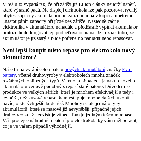
V reálu to vypadá tak, že při zátěži již Li-ion články neudrží napětí,
které výrazně padá. Na displeji elektrokola lze pak pozorovat rychlý
úbytek kapacity akumulátoru při zatížení třeba v kopci a opětovné
„nastoupání“ kapacity při jízdě bez zátěže. Následně začne
elektronika v akumulátoru nenadále a předčasně vypínat akumulátor,
protože bude fungovat její podpěťová ochrana. Je to znak toho, že
akumulátor je již starý a bude potřeba ho nahradit nebo repasovat.
Není lepší koupit místo repase pro elektrokolo nový
akumulátor?
Naše firma vyrábí celou paletu
nových akumulátorů
značky
Eva-
battery
, včetně druhovýroby v elektrokolech mnoha značek
rozšířených oblíbených typů. V mnoha případech je nákup nového
akumulátoru cenově podobný s repasí staré baterie. Důvodem je
produkce ve velkých sériích, která je mnohem efektivnější a tedy i
levnější, než kusová repase, kam vstupuje mnoho dalších úkonů
navíc, o kterých ještě bude řeč. Mnohdy se ale jedná o typy
akumulátorů, které se masově již nevyrábějí, případně jejich
druhovýroba už neexistuje vůbec. Tam je jediným řešením repase.
Váš prodejce náhradních baterií pro elektrokola by vám měl poradit,
co je ve vašem případě výhodnější.