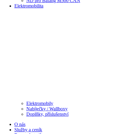
ND pro Bafang M500 CAN
Elektromobilita
Elektromobily
Nabíječky / Wallboxy
Doplňky, příslušenství
O nás
Služby a ceník