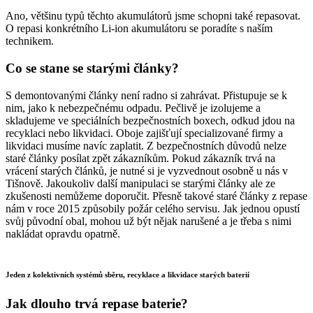
Ano, většinu typů těchto akumulátorů jsme schopni také repasovat.
O repasi konkrétního Li-ion akumulátoru se poradíte s naším
technikem.
Co se stane se starými články?
S demontovanými články není radno si zahrávat. Přistupuje se k
nim, jako k nebezpečnému odpadu. Pečlivě je izolujeme a
skladujeme ve speciálních bezpečnostních boxech, odkud jdou na
recyklaci nebo likvidaci. Oboje zajišťují specializované firmy a
likvidaci musíme navíc zaplatit. Z bezpečnostních důvodů nelze
staré články posílat zpět zákazníkům. Pokud zákazník trvá na
vrácení starých článků, je nutné si je vyzvednout osobně u nás v
Tišnově. Jakoukoliv další manipulaci se starými články ale ze
zkušenosti nemůžeme doporučit. Přesně takové staré články z repase
nám v roce 2015 způsobily požár celého servisu. Jak jednou opustí
svůj původní obal, mohou už být nějak narušené a je třeba s nimi
nakládat opravdu opatrně.
Jeden z kolektivních systémů sběru, recyklace a likvidace starých baterií
Jak dlouho trvá repase baterie?