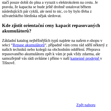
stačí pouze dobít do plna a vyrazit s elektrokolem na cestu. Je
pravda, že kapacita se bude ještě drobně ustalovat během
následujících pár cyklů, ale není to nic, co by bylo třeba z
uživatelského hlediska nějak sledovat.
Kde zjistit orientační ceny kapacit repasovaných
akumulátorů?
Základní katalog nejběžnějších typů najdete na našem e-shopu v
sekci “
Repase akumulátorů
“, případně vám cenu rád sdělí některý z
našich techniků nebo kolegů na obchodním oddělení. Přeprava
repasovaného akumulátoru zpět k vám je pak vždy zdarma, ale
samozřejmě vás rádi uvítáme i přímo v naší
kamenné prodejně
v
Tišnově.
Zpět nahoru