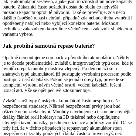
jak je akumulátor sestaven, a jaké jsou možnosti stran nové kapacity
baterie. Zákazníci často požadují dostat do obalu co nejvyšší
možnou kapacitu oproti té původní. Také se prověřuje, zda něco
dalšího úspěšné repasi nebrání, případně zda nebude třeba vyměnit i
opotřebený nabíjecí nebo vybíjecí konektor baterie. Možnosti
technik se zákazníkem konzultuje včetně cen a zákazník si některou
variantu vybere.
Jak probíhá samotná repase baterie?
Opatrně demontujeme corepack z původního akumulátoru. Někdy
je to docela problematické, zvláště u integrovaných typů case, kde je
uvnitř corepak mnohdy doslova vlepený. Po demontáži se u
známých typů akumulátorů již postupuje výrobním procesem podle
postupu z naší databáze. Pokud se jedná o nový typ, provede se
kompletní výrobní návrh včetně rastrů, vedení kabeláží, řešení
izolací atd. Vše se opět pečlivě zdokumentuje.
Zvláště starší typy čínských akumulátorů často nesplňují naše
bezpečnostní standardy. Některé bezpečnostní prvky jsou buď
ošizené nebo zcela chybí. Mnohdy navrhujeme a tiskneme chybějící
držáky článků (cell holdery) na 3D tiskárně nebo doplňujeme
chybějící tavné pojistky, posilujeme izolace a průřezy vodičů. Dá se
tedy říci, že v těchto případech je repasovaný akumulátor stran
bezpečnosti i kvality použitých článků často o úroveň výš, než