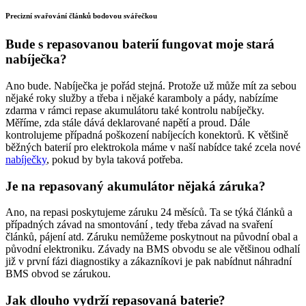
Precizní svařování článků bodovou svářečkou
Bude s repasovanou baterií fungovat moje stará
nabíječka?
Ano bude. Nabíječka je pořád stejná. Protože už může mít za sebou
nějaké roky služby a třeba i nějaké karamboly a pády, nabízíme
zdarma v rámci repase akumulátoru také kontrolu nabíječky.
Měříme, zda stále dává deklarované napětí a proud. Dále
kontrolujeme případná poškození nabíjecích konektorů. K většině
běžných baterií pro elektrokola máme v naší nabídce také zcela nové
nabíječky
, pokud by byla taková potřeba.
Je na repasovaný akumulátor nějaká záruka?
Ano, na repasi poskytujeme záruku 24 měsíců. Ta se týká článků a
případných závad na smontování , tedy třeba závad na svaření
článků, pájení atd. Záruku nemůžeme poskytnout na původní obal a
původní elektroniku. Závady na BMS obvodu se ale většinou odhalí
již v první fázi diagnostiky a zákazníkovi je pak nabídnut náhradní
BMS obvod se zárukou.
Jak dlouho vydrží repasovaná baterie?