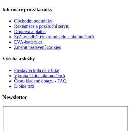
Informace pro zákazníky
Obchodní podmínky
Reklamace a pozáruční servis
Doprava a platba
Zpětný odběr elektroodpadu a akumulátorů
EVA-battery.cz
Změnit nastavení cookies
Výroba a služby
Přestavba kola na e-bike
Výroba Li-ion akumulátorů
Často kladené dotazy - FAQ
E-bike taxi
Newsletter