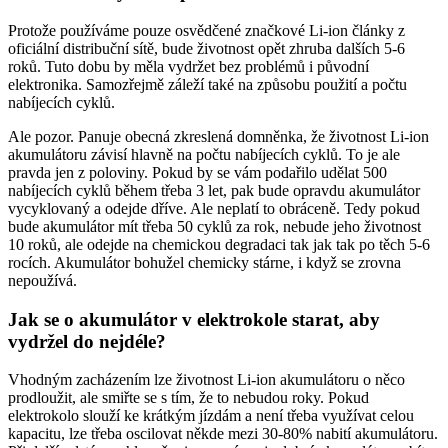
Protože používáme pouze osvědčené značkové Li-ion články z
oficiální distribuční sítě, bude životnost opět zhruba dalších 5-6
roků. Tuto dobu by měla vydržet bez problémů i původní
elektronika. Samozřejmě záleží také na způsobu použití a počtu
nabíjecích cyklů.
Ale pozor. Panuje obecná zkreslená domněnka, že životnost Li-ion
akumulátoru závisí hlavně na počtu nabíjecích cyklů. To je ale
pravda jen z poloviny. Pokud by se vám podařilo udělat 500
nabíjecích cyklů během třeba 3 let, pak bude opravdu akumulátor
vycyklovaný a odejde dříve. Ale neplatí to obráceně. Tedy pokud
bude akumulátor mít třeba 50 cyklů za rok, nebude jeho životnost
10 roků, ale odejde na chemickou degradaci tak jak tak po těch 5-6
rocích. Akumulátor bohužel chemicky stárne, i když se zrovna
nepoužívá.
Jak se o akumulátor v elektrokole starat, aby
vydržel do nejdéle?
Vhodným zacházením lze životnost Li-ion akumulátoru o něco
prodloužit, ale smiřte se s tím, že to nebudou roky. Pokud
elektrokolo slouží ke krátkým jízdám a není třeba využívat celou
kapacitu, lze třeba oscilovat někde mezi 30-80% nabití akumulátoru.