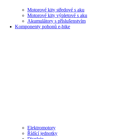
Motorové kity středové s aku
Motorové kity výpletové s aku
Akumulátory s příslušenstvím
Komponenty pohonů e-bike
Elektromotory
Řídící jednotky
Displeje