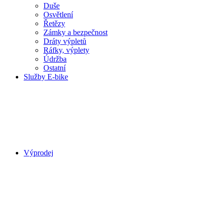
Duše
Osvětlení
Řetězy
Zámky a bezpečnost
Dráty výpletů
Ráfky, výplety
Údržba
Ostatní
Služby E-bike
Výprodej