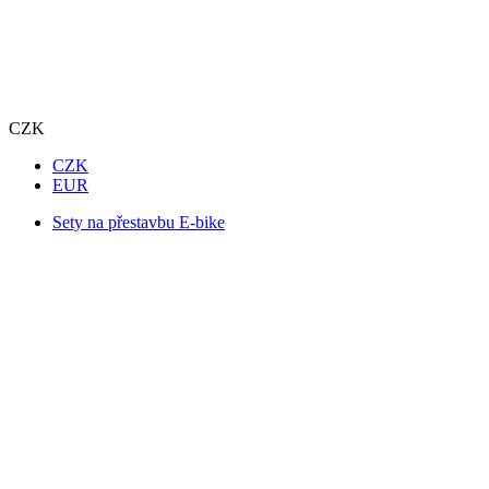
CZK
CZK
EUR
Sety na přestavbu E-bike