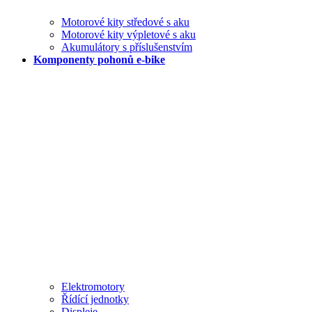
Motorové kity středové s aku
Motorové kity výpletové s aku
Akumulátory s příslušenstvím
Komponenty pohonů e-bike
Elektromotory
Řídící jednotky
Displeje