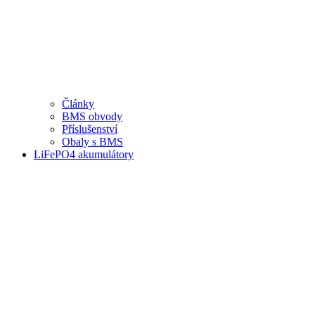
Články
BMS obvody
Příslušenství
Obaly s BMS
LiFePO4 akumulátory