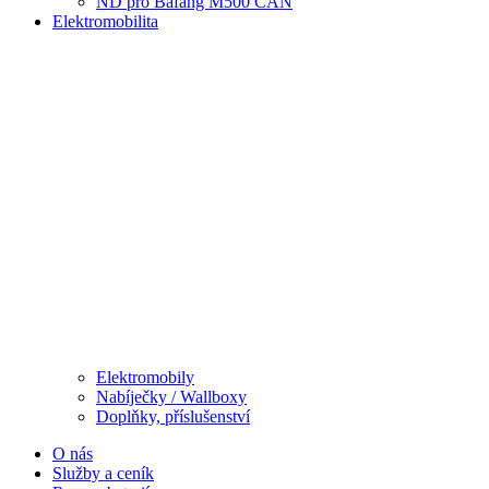
ND pro Bafang M500 CAN
Elektromobilita
Elektromobily
Nabíječky / Wallboxy
Doplňky, příslušenství
O nás
Služby a ceník