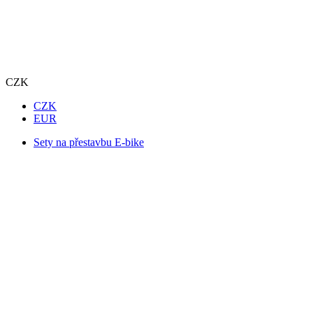
CZK
CZK
EUR
Sety na přestavbu E-bike