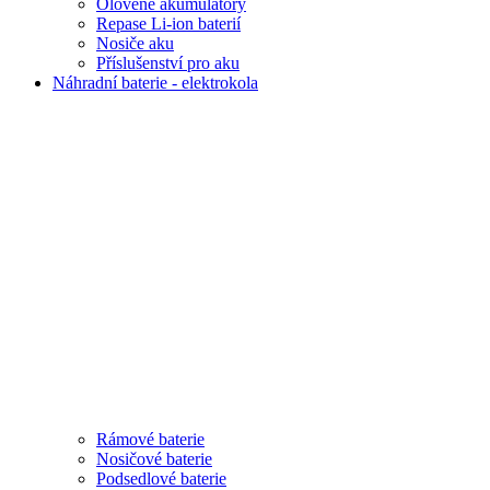
Olověné akumulátory
Repase Li-ion baterií
Nosiče aku
Příslušenství pro aku
Náhradní baterie - elektrokola
Rámové baterie
Nosičové baterie
Podsedlové baterie