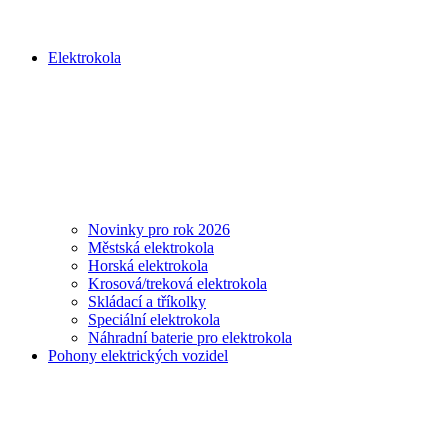
Elektrokola
Novinky pro rok 2026
Městská elektrokola
Horská elektrokola
Krosová/treková elektrokola
Skládací a tříkolky
Speciální elektrokola
Náhradní baterie pro elektrokola
Pohony elektrických vozidel