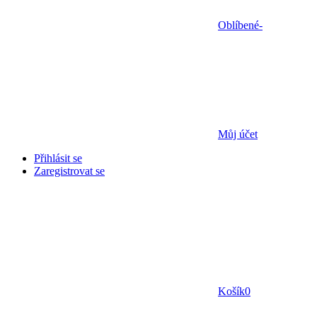
Oblíbené
-
Můj účet
Přihlásit se
Zaregistrovat se
Košík
0