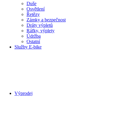
Duše
Osvětlení
Řetězy
Zámky a bezpečnost
Dráty výpletů
Ráfky, výplety
Údržba
Ostatní
Služby E-bike
Výprodej