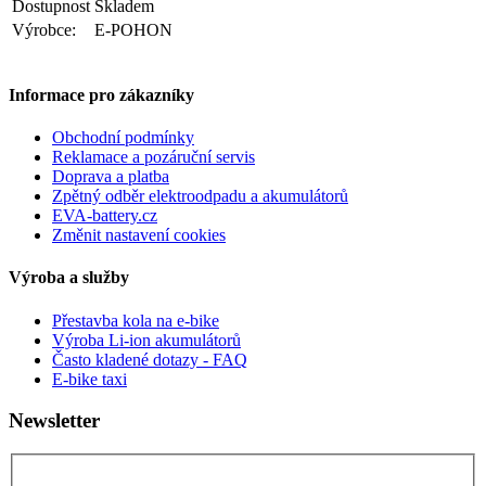
Dostupnost
Skladem
Výrobce:
E-POHON
Informace pro zákazníky
Obchodní podmínky
Reklamace a pozáruční servis
Doprava a platba
Zpětný odběr elektroodpadu a akumulátorů
EVA-battery.cz
Změnit nastavení cookies
Výroba a služby
Přestavba kola na e-bike
Výroba Li-ion akumulátorů
Často kladené dotazy - FAQ
E-bike taxi
Newsletter