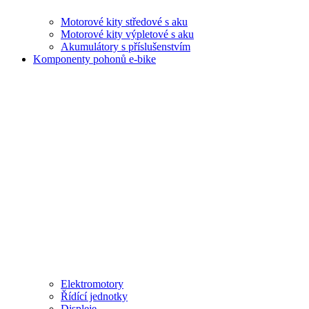
Motorové kity středové s aku
Motorové kity výpletové s aku
Akumulátory s příslušenstvím
Komponenty pohonů e-bike
Elektromotory
Řídící jednotky
Displeje