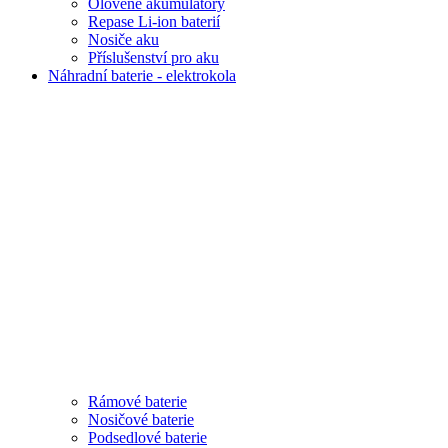
Olověné akumulátory
Repase Li-ion baterií
Nosiče aku
Příslušenství pro aku
Náhradní baterie - elektrokola
Rámové baterie
Nosičové baterie
Podsedlové baterie