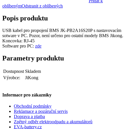
Přidat k
oblíbeným
Odstranit z oblíbených
Popis produktu
USB kabel pro propojení BMS JK-PB2A16S20P s nastavovacím
sotware v PC. Pozor, není určeno pro ostatní modely BMS Jikong.
Koncovka: RJ-45
Software pro PC:
zde
Parametry produktu
Dostupnost
Skladem
Výrobce:
JiKong
Informace pro zákazníky
Obchodní podmínky
Reklamace a pozáruční servis
Doprava a platba
Zpětný odběr elektroodpadu a akumulátorů
EVA-battery.cz