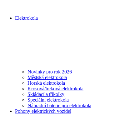
Elektrokola
Novinky pro rok 2026
Městská elektrokola
Horská elektrokola
Krosová/treková elektrokola
Skládací a tříkolky
Speciální elektrokola
Náhradní baterie pro elektrokola
Pohony elektrických vozidel