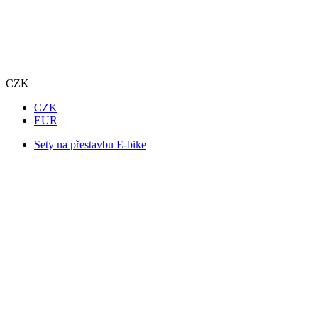
CZK
CZK
EUR
Sety na přestavbu E-bike