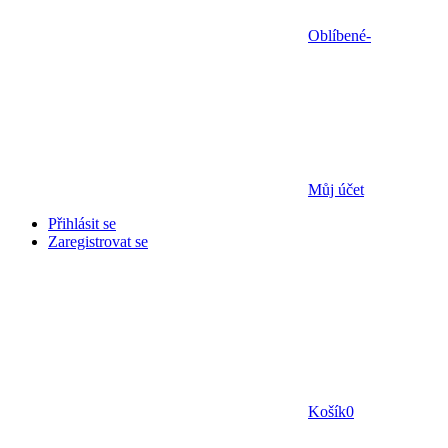
Oblíbené
-
Můj účet
Přihlásit se
Zaregistrovat se
Košík
0