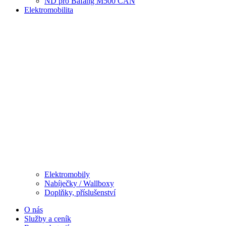
ND pro Bafang M500 CAN
Elektromobilita
Elektromobily
Nabíječky / Wallboxy
Doplňky, příslušenství
O nás
Služby a ceník