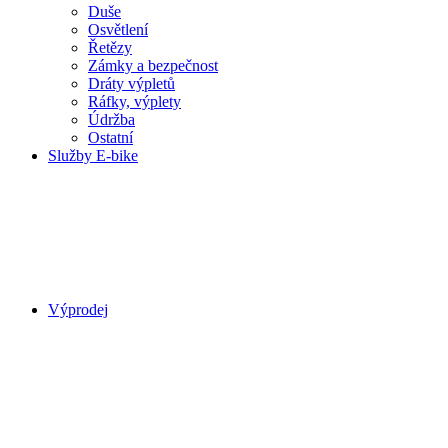
Duše
Osvětlení
Řetězy
Zámky a bezpečnost
Dráty výpletů
Ráfky, výplety
Údržba
Ostatní
Služby E-bike
Výprodej