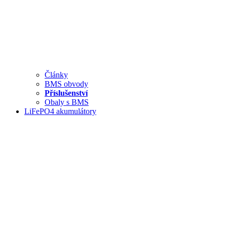
Články
BMS obvody
Příslušenství
Obaly s BMS
LiFePO4 akumulátory