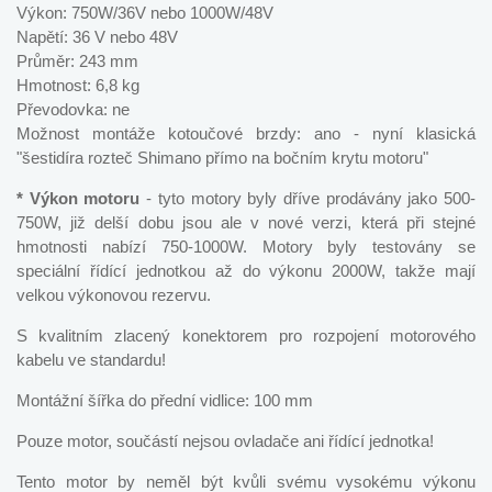
Výkon: 750W/36V nebo 1000W/48V
Napětí: 36 V nebo 48V
Průměr: 243 mm
Hmotnost: 6,8 kg
Převodovka: ne
Možnost montáže kotoučové brzdy: ano - nyní klasická
"šestidíra rozteč Shimano přímo na bočním krytu motoru"
* Výkon motoru
- tyto motory byly dříve prodávány jako 500-
750W, již delší dobu jsou ale v nové verzi, která při stejné
hmotnosti nabízí 750-1000W. Motory byly testovány se
speciální řídící jednotkou až do výkonu 2000W, takže mají
velkou výkonovou rezervu.
S kvalitním zlacený konektorem pro rozpojení motorového
kabelu ve standardu!
Montážní šířka do přední vidlice: 100 mm
Pouze motor, součástí nejsou ovladače ani řídící jednotka!
Tento motor by neměl být kvůli svému vysokému výkonu