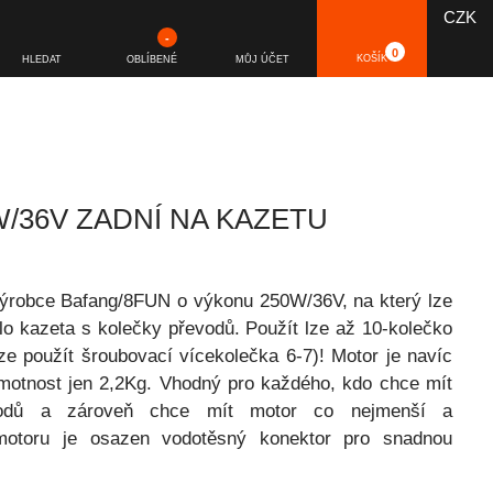
CZK
-
0
KOŠÍK
HLEDAT
OBLÍBENÉ
MŮJ ÚČET
/36V ZADNÍ NA KAZETU
výrobce Bafang/8FUN o výkonu 250W/36V, na který lze
o kazeta s kolečky převodů. Použít lze až 10-kolečko
e použít šroubovací vícekolečka 6-7)! Motor je navíc
hmotnost jen 2,2Kg. Vhodný pro každého, kdo chce mít
vodů a zároveň chce mít motor co nejmenší a
motoru je osazen vodotěsný konektor pro snadnou