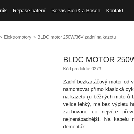
ník
Repase baterií
Servis BionX a Bosch
Kontakt
Elektromotory
BLDC motor 250W/36V zadní na kazetu
BLDC MOTOR 250W
Kód produktu: 0373
Zadní bezkartáčový motor od 
namontovat přímo klasická cykl
na kazetu (u běžných motorů lz
velice lehký, má bez výpletu 
zachováno co nejvíce pře
nejnenápadnější. Na kabelu 
demontáž.