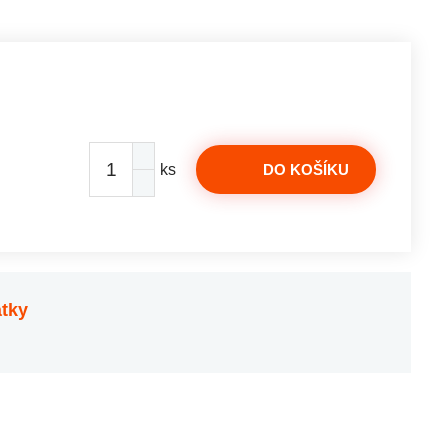
ks
DO KOŠÍKU
átky