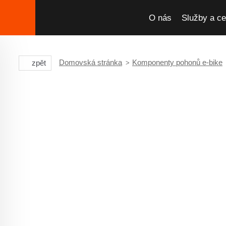
O nás
Služby a ce
Domovská stránka
Komponenty pohonů e-bike
zpět