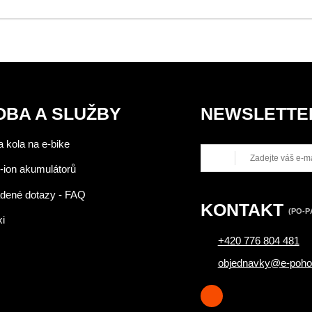
OBA A SLUŽBY
NEWSLETTE
 kola na e-bike
-ion akumulátorů
adené dotazy - FAQ
KONTAKT
(PO-PÁ
xi
+420 776 804 481
objednavky@e-poho