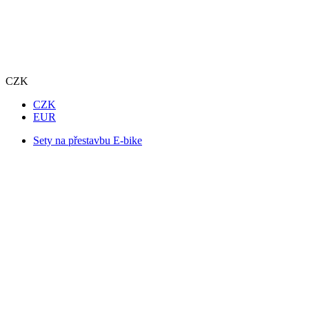
CZK
CZK
EUR
Sety na přestavbu E-bike