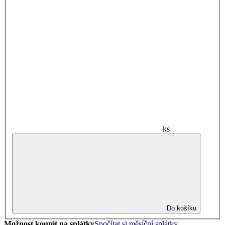
ks
Do košíku
Možnost koupit na splátky
Spočítat si měsíční splátky