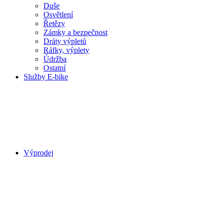
Duše
Osvětlení
Řetězy
Zámky a bezpečnost
Dráty výpletů
Ráfky, výplety
Údržba
Ostatní
Služby E-bike
Výprodej