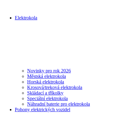
Elektrokola
Novinky pro rok 2026
Městská elektrokola
Horská elektrokola
Krosová/treková elektrokola
Skládací a tříkolky
Speciální elektrokola
Náhradní baterie pro elektrokola
Pohony elektrických vozidel