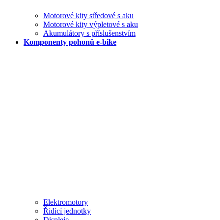
Motorové kity středové s aku
Motorové kity výpletové s aku
Akumulátory s příslušenstvím
Komponenty pohonů e-bike
Elektromotory
Řídící jednotky
Displeje