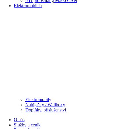
ND pro Bafang M500 CAN
Elektromobilita
Elektromobily
Nabíječky / Wallboxy
Doplňky, příslušenství
O nás
Služby a ceník