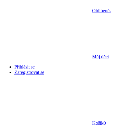
Oblíbené
-
Můj účet
Přihlásit se
Zaregistrovat se
Košík
0