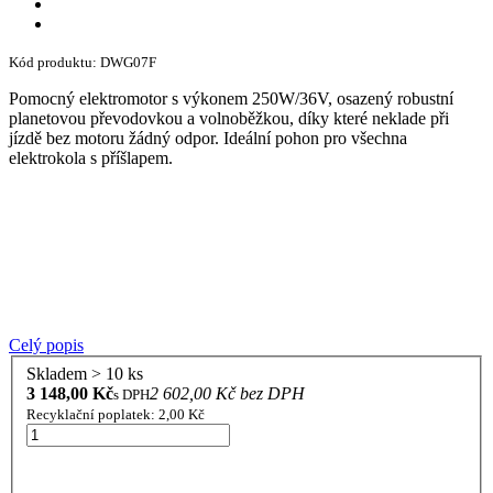
Kód produktu: DWG07F
Pomocný elektromotor s výkonem 250W/36V, osazený robustní
planetovou převodovkou a volnoběžkou, díky které neklade při
jízdě bez motoru žádný odpor. Ideální pohon pro všechna
elektrokola s příšlapem.
Celý popis
Skladem > 10 ks
3 148,00 Kč
2 602,00 Kč bez DPH
s DPH
Recyklační poplatek: 2,00 Kč