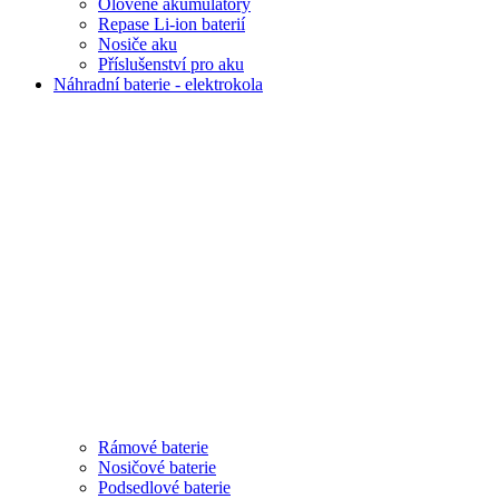
Olověné akumulátory
Repase Li-ion baterií
Nosiče aku
Příslušenství pro aku
Náhradní baterie - elektrokola
Rámové baterie
Nosičové baterie
Podsedlové baterie