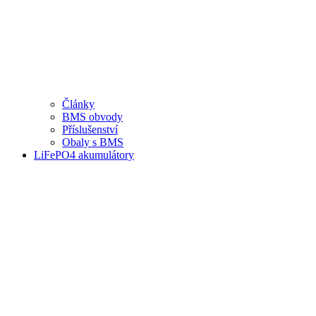
Články
BMS obvody
Příslušenství
Obaly s BMS
LiFePO4 akumulátory