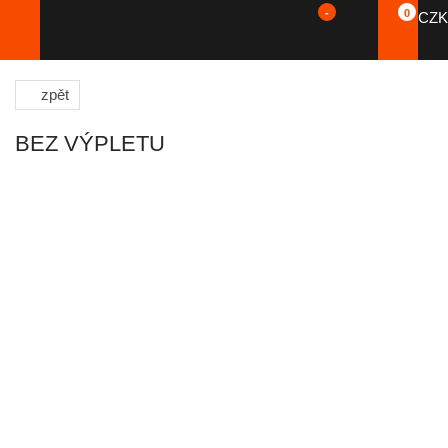
-
0
CZK
zpět
BEZ VÝPLETU