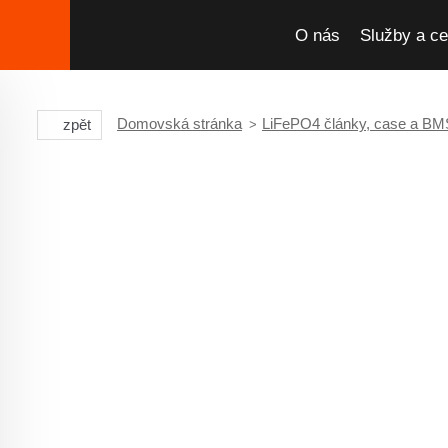
O nás
Služby a ce
Domovská stránka
LiFePO4 články, case a BM
zpět