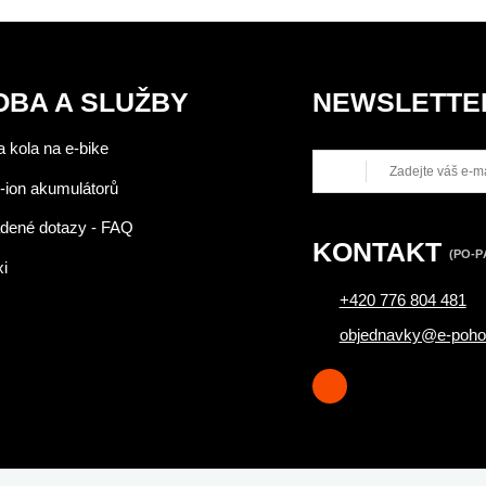
OBA A SLUŽBY
NEWSLETTE
 kola na e-bike
-ion akumulátorů
adené dotazy - FAQ
KONTAKT
(PO-PÁ
xi
+420 776 804 481
objednavky@e-poho