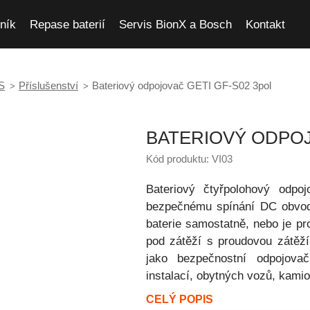
ník
Repase baterií
Servis BionX a Bosch
Kontakt
S
Příslušenství
Bateriový odpojovač GETI GF-S02 3pol
BATERIOVÝ ODPOJ
Kód produktu: VI03
Bateriový čtyřpolohový odp
bezpečnému spínání DC obvodů
baterie samostatně, nebo je pro
pod zátěží s proudovou zátěž
jako bezpečnostní odpojova
instalací, obytných vozů, kamio
CELÝ POPIS