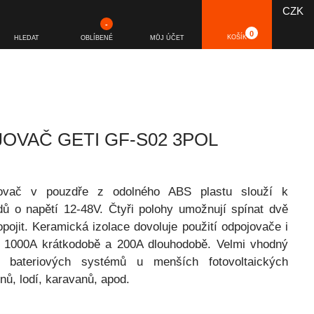
CZK
-
0
KOŠÍK
HLEDAT
OBLÍBENÉ
MŮJ ÚČET
OVAČ GETI GF-S02 3POL
ojovač v pouzdře z odolného ABS plastu slouží k
 o napětí 12-48V. Čtyři polohy umožnují spínat dvě
pojit. Keramická izolace dovoluje použití odpojovače i
í 1000A krátkodobě a 200A dlouhodobě. Velmi vhodný
č bateriových systémů u menších fotovoltaických
nů, lodí, karavanů, apod.