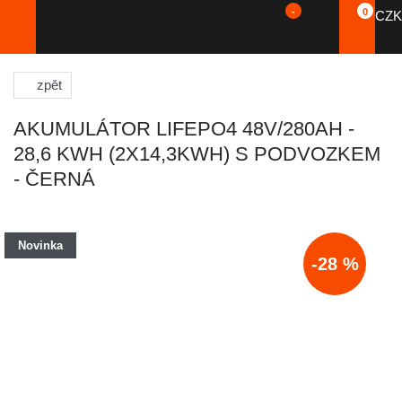
-
0
CZK
zpět
AKUMULÁTOR LIFEPO4 48V/280AH -
28,6 KWH (2X14,3KWH) S PODVOZKEM
- ČERNÁ
Novinka
-28 %