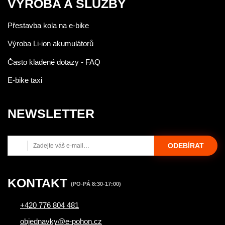
VÝROBA A SLUŽBY
Přestavba kola na e-bike
Výroba Li-ion akumulátorů
Často kladené dotazy - FAQ
E-bike taxi
NEWSLETTER
ODEBÍRAT
KONTAKT
(PO-PÁ 8:30-17:00)
+420 776 804 481
objednavky@e-pohon.cz