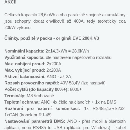
AKCI!
Celková kapacita 28,6kWh a oba paralelně spojené akumulátory
jsou schopny dodat chvilkově až 400A, tedy teoreticky cca
20kW výkonu.
Články, použité v packu - originál EVE 280K V3
Nominální kapacita:
2x14,3kWh = 28,6kWh
Využitelná kapacita:
dle nastavení napěťového rozsahu
Max. nabíjecí proud:
2x200A
Max. vybíjecí proud:
2x200A
Aktivní balancování:
ANO - až 2A
Rozsah provozního napětí:
40V-58,4V (lze nastavit)
Počet cyklů (do kapacity 80%+):
8000+
Terminály:
M8 šrobované
Teplotní ochrana:
ANO, 4x čidlo na článcích + 1x na BMS
Rozhraní pro externí komunikaci:
1x RS485,1xRS232,
1xCAN (konektor RJ-45)
Nastavování parametrů BMS:
ANO - přes mobil a bluetooth
aplikaci, nebo RS485 to USB (aplikace pro Windows) - kabel