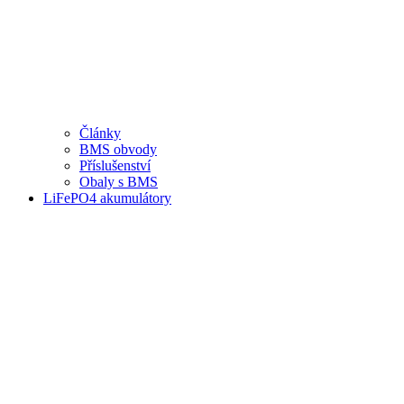
Články
BMS obvody
Příslušenství
Obaly s BMS
LiFePO4 akumulátory