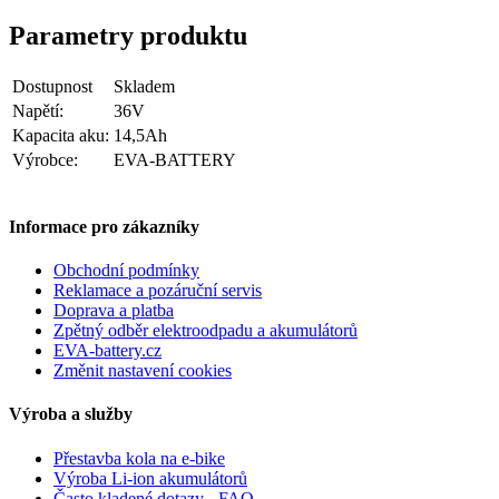
Parametry produktu
Dostupnost
Skladem
Napětí:
36V
Kapacita aku:
14,5Ah
Výrobce:
EVA-BATTERY
Informace pro zákazníky
Obchodní podmínky
Reklamace a pozáruční servis
Doprava a platba
Zpětný odběr elektroodpadu a akumulátorů
EVA-battery.cz
Změnit nastavení cookies
Výroba a služby
Přestavba kola na e-bike
Výroba Li-ion akumulátorů
Často kladené dotazy - FAQ