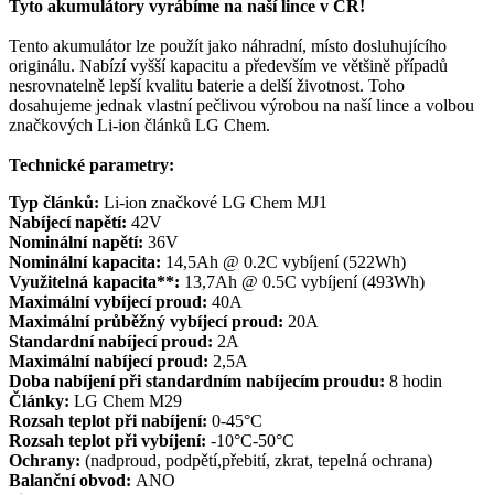
Tyto akumulátory vyrábíme na naší lince v ČR!
Tento akumulátor lze použít jako náhradní, místo dosluhujícího
originálu. Nabízí vyšší kapacitu a především ve většině případů
nesrovnatelně lepší kvalitu baterie a delší životnost. Toho
dosahujeme jednak vlastní pečlivou výrobou na naší lince a volbou
značkových Li-ion článků LG Chem.
Technické parametry:
Typ článků:
Li-ion značkové LG Chem MJ1
Nabíjecí napětí:
42V
Nominální napětí:
36V
Nominální kapacita:
14,5Ah @ 0.2C vybíjení (522Wh)
Využitelná kapacita**:
13,7Ah @ 0.5C vybíjení (493Wh)
Maximální vybíjecí proud:
40A
Maximální průběžný vybíjecí proud:
20A
Standardní nabíjecí proud:
2A
Maximální nabíjecí proud:
2,5A
Doba nabíjení při standardním nabíjecím proudu:
8 hodin
Články:
LG Chem M29
Rozsah teplot při nabíjení:
0-45°C
Rozsah teplot při vybíjení:
-10°C-50°C
Ochrany:
(nadproud, podpětí,přebití, zkrat, tepelná ochrana)
Balanční obvod:
ANO