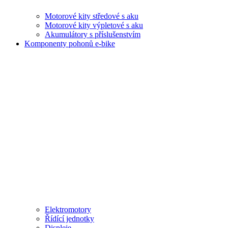
Motorové kity středové s aku
Motorové kity výpletové s aku
Akumulátory s příslušenstvím
Komponenty pohonů e-bike
Elektromotory
Řídící jednotky
Displeje