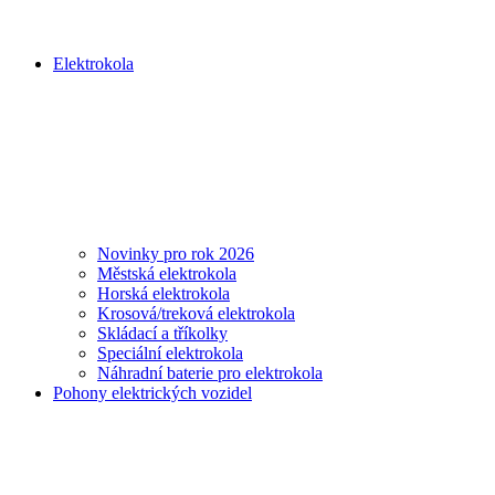
Elektrokola
Novinky pro rok 2026
Městská elektrokola
Horská elektrokola
Krosová/treková elektrokola
Skládací a tříkolky
Speciální elektrokola
Náhradní baterie pro elektrokola
Pohony elektrických vozidel