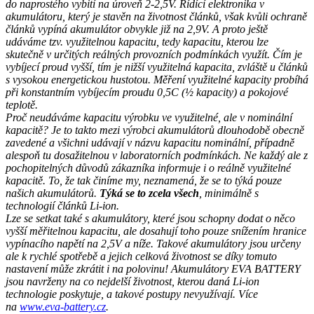
do naprostého vybití na úroveň 2-2,5V. Řídící elektronika v
akumulátoru, který je stavěn na životnost článků, však kvůli ochraně
článků vypíná akumulátor obvykle již na 2,9V. A proto ještě
udáváme tzv. využitelnou kapacitu, tedy kapacitu, kterou lze
skutečně v určitých reálných provozních podmínkách využít. Čím je
vybíjecí proud vyšší, tím je nižší využitelná kapacita, zvláště u článků
s vysokou energetickou hustotou. Měření využitelné kapacity probíhá
při konstantním vybíjecím proudu 0,5C (½ kapacity) a pokojové
teplotě.
Proč neudáváme kapacitu výrobku ve využitelné, ale v nominální
kapacitě? Je to takto mezi výrobci akumulátorů dlouhodobě obecně
zavedené a všichni udávají v názvu kapacitu nominální, případně
alespoň tu dosažitelnou v laboratorních podmínkách. Ne každý ale z
pochopitelných důvodů zákazníka informuje i o reálně využitelné
kapacitě. To, že tak činíme my, neznamená, že se to týká pouze
našich akumulátorů.
Týká se to zcela všech
, minimálně s
technologií článků Li-ion.
Lze se setkat také s akumulátory, které jsou schopny dodat o něco
vyšší měřitelnou kapacitu, ale dosahují toho pouze snížením hranice
vypínacího napětí na 2,5V a níže. Takové akumulátory jsou určeny
ale k rychlé spotřebě a jejich celková životnost se díky tomuto
nastavení může zkrátit i na polovinu! Akumulátory EVA BATTERY
jsou navrženy na co nejdelší životnost, kterou daná Li-ion
technologie poskytuje, a takové postupy nevyužívají. Více
na
www.eva-battery.cz
.