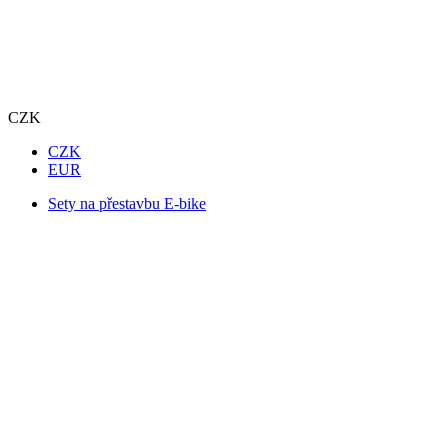
CZK
CZK
EUR
Sety na přestavbu E-bike