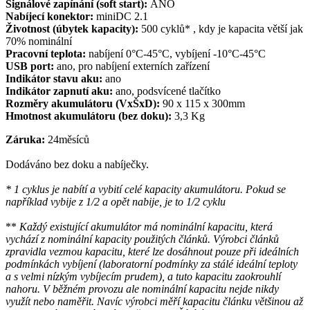
Signálové zapínání (soft start):
ANO
Nabíjecí konektor:
miniDC 2.1
Životnost (úbytek kapacity):
500 cyklů* , kdy je kapacita větší jak
70% nominální
Pracovní teplota:
nabíjení 0°C-45°C, vybíjení -10°C-45°C
USB port:
ano, pro nabíjení externích zařízení
Indikátor stavu aku:
ano
Indikátor zapnutí aku:
ano, podsvícené tlačítko
Rozměry akumulátoru (VxŠxD):
90 x 115 x 300mm
Hmotnost akumulátoru (bez doku):
3,3 Kg
Záruka:
24měsíců
Dodáváno bez doku a nabíječky.
* 1 cyklus je nabítí a vybití celé kapacity akumulátoru. Pokud se
například vybije z 1/2 a opět nabije, je to 1/2 cyklu
**
Každý existující akumulátor má nominální kapacitu, která
vychází z nominální kapacity použitých článků. Výrobci článků
zpravidla vezmou kapacitu, které lze dosáhnout pouze při ideálních
podmínkách vybíjení (laboratorní podmínky za stálé ideální teploty
a s velmi nízkým vybíjecím prudem), a tuto kapacitu zaokrouhlí
nahoru. V běžném provozu ale nominální kapacitu nejde nikdy
využít nebo naměřit. Navíc výrobci měří kapacitu článku většinou až