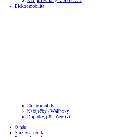
ND pro Bafang M500 CAN
Elektromobilita
Elektromobily
Nabíječky / Wallboxy
Doplňky, příslušenství
O nás
Služby a ceník