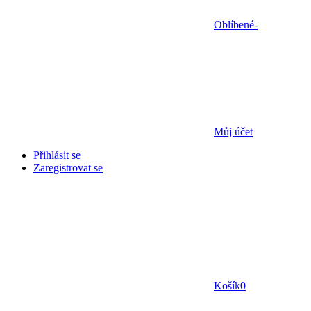
Oblíbené
-
Můj účet
Přihlásit se
Zaregistrovat se
Košík
0