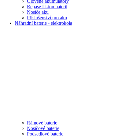
Olověné akumulátory
Repase Li-ion baterií
Nosiče aku
Příslušenství pro aku
Náhradní baterie - elektrokola
Rámové baterie
Nosičové baterie
Podsedlové baterie