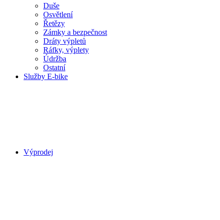
Duše
Osvětlení
Řetězy
Zámky a bezpečnost
Dráty výpletů
Ráfky, výplety
Údržba
Ostatní
Služby E-bike
Výprodej