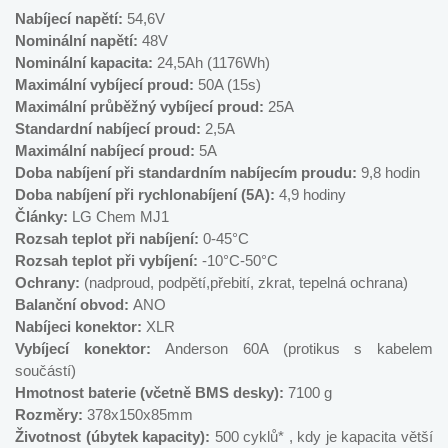
Nabíjecí napětí:
54,6V
Nominální napětí:
48V
Nominální kapacita:
24,5Ah (1176Wh)
Maximální vybíjecí proud:
50A (15s)
Maximální průběžný vybíjecí proud:
25A
Standardní nabíjecí proud:
2,5A
Maximální nabíjecí proud:
5A
Doba nabíjení při standardním nabíjecím proudu:
9,8 hodin
Doba nabíjení při rychlonabíjení (5A):
4,9 hodiny
Články:
LG Chem MJ1
Rozsah teplot při nabíjení:
0-45°C
Rozsah teplot při vybíjení:
-10°C-50°C
Ochrany:
(nadproud, podpětí,přebití, zkrat, tepelná ochrana)
Balanční obvod:
ANO
Nabíjeci konektor:
XLR
Vybíjecí konektor:
Anderson 60A (protikus s kabelem
součástí)
Hmotnost baterie (včetně BMS desky):
7100 g
Rozměry:
378x150x85mm
Životnost (úbytek kapacity):
500 cyklů* , kdy je kapacita větší