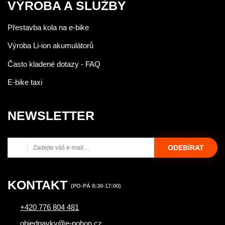
VÝROBA A SLUŽBY
Přestavba kola na e-bike
Výroba Li-ion akumulátorů
Často kladené dotazy - FAQ
E-bike taxi
NEWSLETTER
ODEBÍRAT
KONTAKT
(PO-PÁ 8:30-17:00)
+420 776 804 481
objednavky@e-pohon.cz