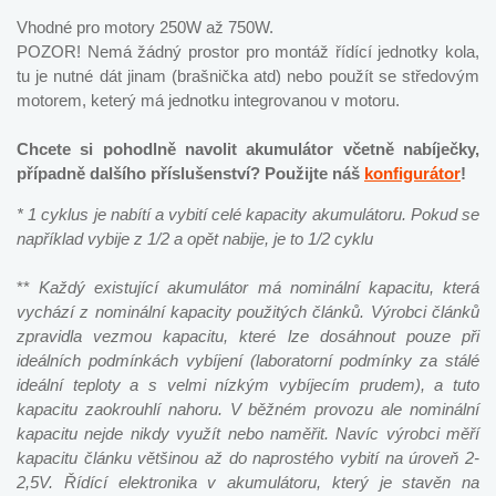
Vhodné pro motory 250W až 750W.
POZOR! Nemá žádný prostor pro montáž řídící jednotky kola,
tu je nutné dát jinam (brašnička atd) nebo použít se středovým
motorem, keterý má jednotku integrovanou v motoru.
Chcete si pohodlně navolit akumulátor včetně nabíječky,
případně dalšího příslušenství? Použijte náš
konfigurátor
!
* 1 cyklus je nabítí a vybití celé kapacity akumulátoru. Pokud se
například vybije z 1/2 a opět nabije, je to 1/2 cyklu
**
Každý existující akumulátor má nominální kapacitu, která
vychází z nominální kapacity použitých článků. Výrobci článků
zpravidla vezmou kapacitu, které lze dosáhnout pouze při
ideálních podmínkách vybíjení (laboratorní podmínky za stálé
ideální teploty a s velmi nízkým vybíjecím prudem), a tuto
kapacitu zaokrouhlí nahoru. V běžném provozu ale nominální
kapacitu nejde nikdy využít nebo naměřit. Navíc výrobci měří
kapacitu článku většinou až do naprostého vybití na úroveň 2-
2,5V. Řídící elektronika v akumulátoru, který je stavěn na