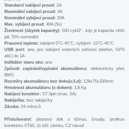
Standarní nabíjecí proud:
2A
Maximální nabíjecí proud:
4A
Nominální vybíjecí proud:
20A
Max. vybíjecí proud:
40A (5s)
Životnost (úbytek kapacity):
500 cyklů* , kdy je kapacita větší
jak 70% nominální
Pracovní teplota:
nabíjení 0°C-45°C, vybíjení -10°C-45°C
USB port:
ano, pro nabíjení externích zařízení (telefon, GPS
atd.) do 1A
Indikátor stavu aku:
ano
Způsob zapínání/vypínání akumulátoru:
elektronicky přes
BMS
Rozměry akumulátoru bez doku(v,š,d):
128x75x330mm
Hmotnost akumulátoru (s dokem)
: 3,8 Kg
Nabíjecí konektor:
ST-3pin (max. 5A)
Nabíječka:
bez nabíječky
Záruka:
24 měsíců
Příslušenství:
plastový dok s ližinou, šrouby, protikus
konektoru XT60, 2x klíč zámku, CZ návod