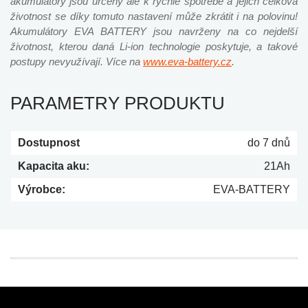
akumulátory jsou určeny ale k rychlé spotřebě a jejich celková
životnost se díky tomuto nastavení může zkrátit i na polovinu!
Akumulátory EVA BATTERY jsou navrženy na co nejdelší
životnost, kterou daná Li-ion technologie poskytuje, a takové
postupy nevyužívají. Více na
www.eva-battery.cz
.
PARAMETRY PRODUKTU
Dostupnost
do 7 dnů
Kapacita aku:
21Ah
Výrobce:
EVA-BATTERY