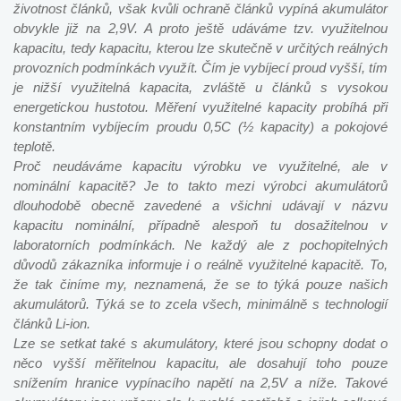
životnost článků, však kvůli ochraně článků vypíná akumulátor
obvykle již na 2,9V. A proto ještě udáváme tzv. využitelnou
kapacitu, tedy kapacitu, kterou lze skutečně v určitých reálných
provozních podmínkách využít. Čím je vybíjecí proud vyšší, tím
je nižší využitelná kapacita, zvláště u článků s vysokou
energetickou hustotou. Měření využitelné kapacity probíhá při
konstantním vybíjecím proudu 0,5C (½ kapacity) a pokojové
teplotě.
Proč neudáváme kapacitu výrobku ve využitelné, ale v
nominální kapacitě? Je to takto mezi výrobci akumulátorů
dlouhodobě obecně zavedené a všichni udávají v názvu
kapacitu nominální, případně alespoň tu dosažitelnou v
laboratorních podmínkách. Ne každý ale z pochopitelných
důvodů zákazníka informuje i o reálně využitelné kapacitě. To,
že tak činíme my, neznamená, že se to týká pouze našich
akumulátorů.
Týká se to zcela všech
, minimálně s technologií
článků Li-ion.
Lze se setkat také s akumulátory, které jsou schopny dodat o
něco vyšší měřitelnou kapacitu, ale dosahují toho pouze
snížením hranice vypínacího napětí na 2,5V a níže. Takové