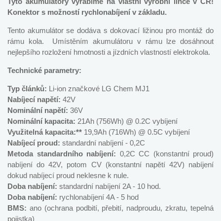
Tyto akumulátory vyrábíme na vlastní výrobní lince v ČR!
Konektor s možností rychlonabíjení v základu.
Tento akumulátor se dodáva s dokovací ližinou pro montáž do
rámu kola. Umístěním akumulátoru v rámu lze dosáhnout
nejlepšího rozložení hmotnosti a jízdních vlastností elektrokola.
Technické parametry:
Typ článků:
Li-ion značkové LG Chem MJ1
Nabíjecí napětí:
42V
Nominální napětí:
36V
Nominální kapacita:
21Ah (756Wh) @ 0.2C vybíjení
Využitelná kapacita:**
19,9Ah (716Wh) @ 0.5C vybíjení
Nabíjecí proud:
standardní nabíjení - 0,2C
Metoda standardního nabíjení:
0,2C CC (konstantní proud)
nabíjení do 42V, potom CV (konstantní napětí 42V) nabíjení
dokud nabíjecí proud neklesne k nule.
Doba nabíjení:
standardní nabíjení 2A - 10 hod.
Doba nabíjení:
rychlonabíjení 4A - 5 hod
BMS:
ano (ochrana podbití, přebití, nadproudu, zkratu, tepelná
pojistka)