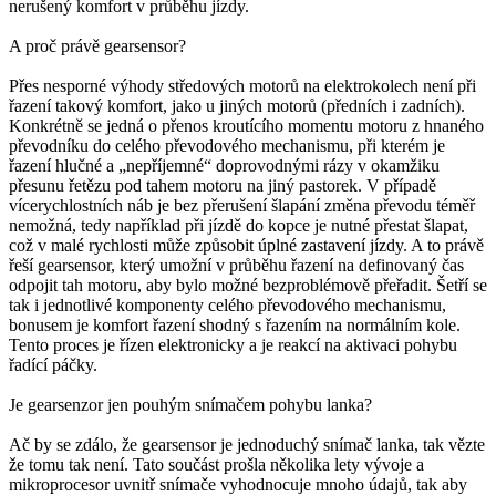
nerušený komfort v průběhu jízdy.
A proč právě gearsensor?
Přes nesporné výhody středových motorů na elektrokolech není při
řazení takový komfort, jako u jiných motorů (předních i zadních).
Konkrétně se jedná o přenos kroutícího momentu motoru z hnaného
převodníku do celého převodového mechanismu, při kterém je
řazení hlučné a „nepříjemné“ doprovodnými rázy v okamžiku
přesunu řetězu pod tahem motoru na jiný pastorek. V případě
vícerychlostních náb je bez přerušení šlapání změna převodu téměř
nemožná, tedy například při jízdě do kopce je nutné přestat šlapat,
což v malé rychlosti může způsobit úplné zastavení jízdy. A to právě
řeší gearsensor, který umožní v průběhu řazení na definovaný čas
odpojit tah motoru, aby bylo možné bezproblémově přeřadit. Šetří se
tak i jednotlivé komponenty celého převodového mechanismu,
bonusem je komfort řazení shodný s řazením na normálním kole.
Tento proces je řízen elektronicky a je reakcí na aktivaci pohybu
řadící páčky.
Je gearsenzor jen pouhým snímačem pohybu lanka?
Ač by se zdálo, že gearsensor je jednoduchý snímač lanka, tak vězte
že tomu tak není. Tato součást prošla několika lety vývoje a
mikroprocesor uvnitř snímače vyhodnocuje mnoho údajů, tak aby