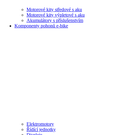
Motorové kity středové s aku
Motorové kity výpletové s aku
Akumulátory s příslušenstvím
Komponenty pohonů e-bike
Elektromotory
Řídící jednotky
Displeje