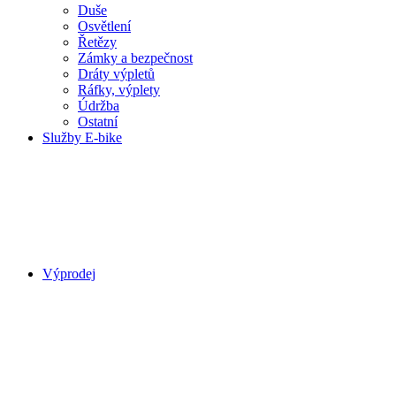
Duše
Osvětlení
Řetězy
Zámky a bezpečnost
Dráty výpletů
Ráfky, výplety
Údržba
Ostatní
Služby E-bike
Výprodej