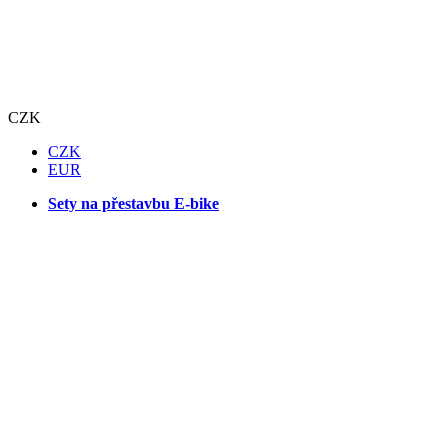
CZK
CZK
EUR
Sety na přestavbu E-bike