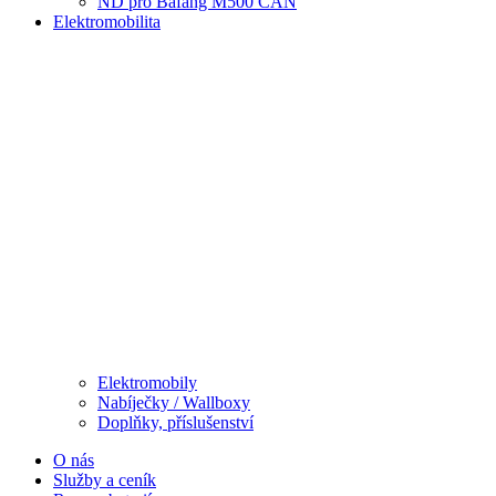
ND pro Bafang M500 CAN
Elektromobilita
Elektromobily
Nabíječky / Wallboxy
Doplňky, příslušenství
O nás
Služby a ceník