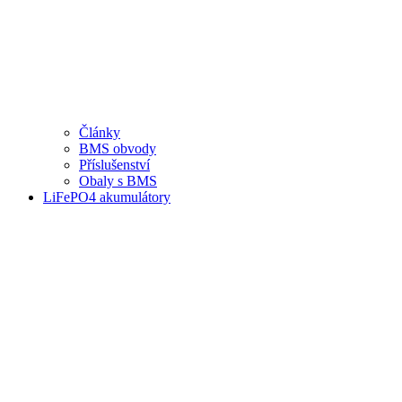
Články
BMS obvody
Příslušenství
Obaly s BMS
LiFePO4 akumulátory