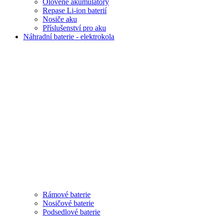
Olověné akumulátory
Repase Li-ion baterií
Nosiče aku
Příslušenství pro aku
Náhradní baterie - elektrokola
Rámové baterie
Nosičové baterie
Podsedlové baterie