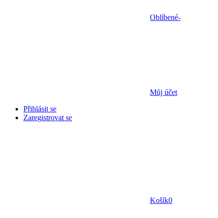
Oblíbené
-
Můj účet
Přihlásit se
Zaregistrovat se
Košík
0