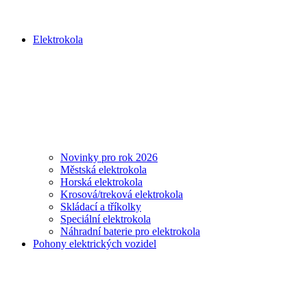
Elektrokola
Novinky pro rok 2026
Městská elektrokola
Horská elektrokola
Krosová/treková elektrokola
Skládací a tříkolky
Speciální elektrokola
Náhradní baterie pro elektrokola
Pohony elektrických vozidel