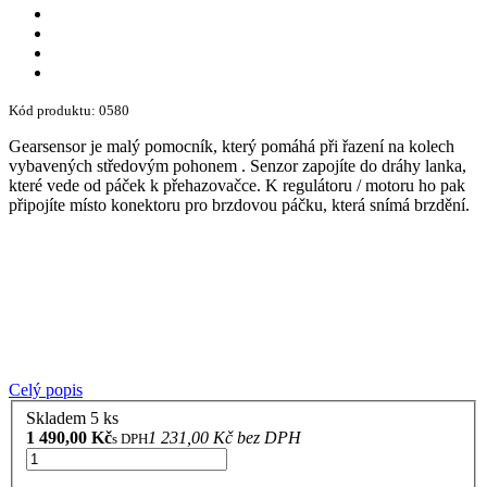
Kód produktu: 0580
Gearsensor je malý pomocník, který pomáhá při řazení na kolech
vybavených středovým pohonem . Senzor zapojíte do dráhy lanka,
které vede od páček k přehazovačce. K regulátoru / motoru ho pak
připojíte místo konektoru pro brzdovou páčku, která snímá brzdění.
Celý popis
Skladem 5 ks
1 490,00 Kč
1 231,00 Kč bez DPH
s DPH