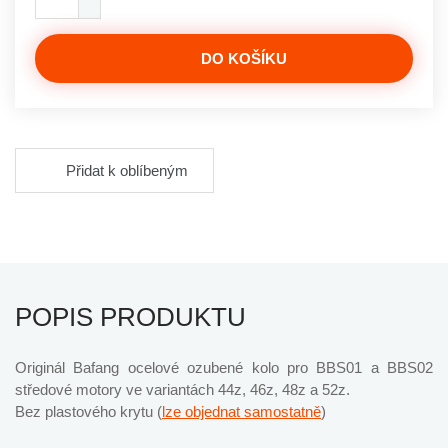
DO KOŠÍKU
Přidat k oblíbeným
POPIS PRODUKTU
Originál Bafang ocelové ozubené kolo pro BBS01 a BBS02
středové motory ve variantách 44z, 46z, 48z a 52z.
Bez plastového krytu (
lze objednat samostatně
)