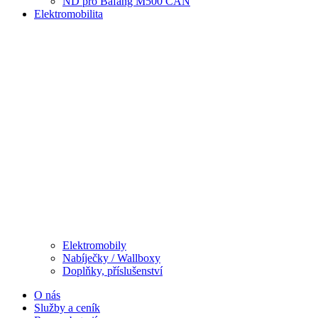
ND pro Bafang M500 CAN
Elektromobilita
Elektromobily
Nabíječky / Wallboxy
Doplňky, příslušenství
O nás
Služby a ceník