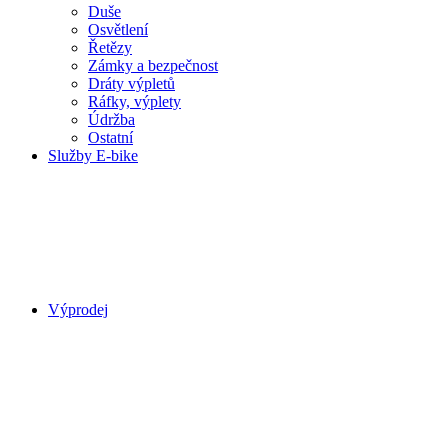
Duše
Osvětlení
Řetězy
Zámky a bezpečnost
Dráty výpletů
Ráfky, výplety
Údržba
Ostatní
Služby E-bike
Výprodej