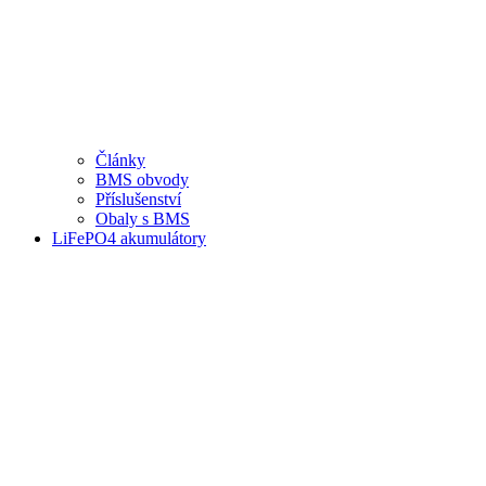
Články
BMS obvody
Příslušenství
Obaly s BMS
LiFePO4 akumulátory