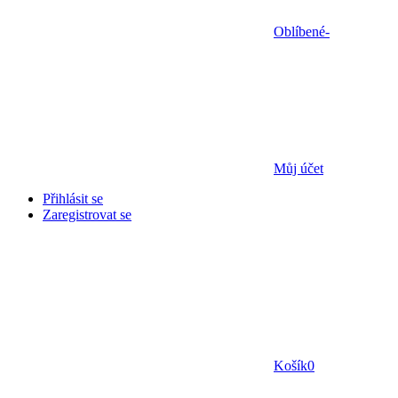
Oblíbené
-
Můj účet
Přihlásit se
Zaregistrovat se
Košík
0