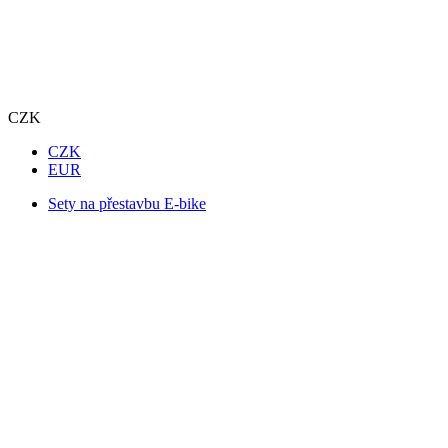
CZK
CZK
EUR
Sety na přestavbu E-bike