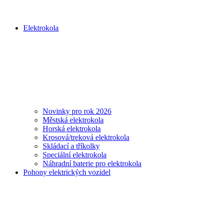
Elektrokola
Novinky pro rok 2026
Městská elektrokola
Horská elektrokola
Krosová/treková elektrokola
Skládací a tříkolky
Speciální elektrokola
Náhradní baterie pro elektrokola
Pohony elektrických vozidel