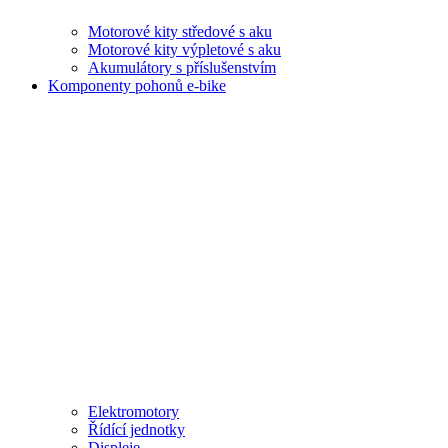
Motorové kity středové s aku
Motorové kity výpletové s aku
Akumulátory s příslušenstvím
Komponenty pohonů e-bike
Elektromotory
Řídící jednotky
Displeje