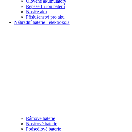
Olověné akumulátory
Repase Li-ion baterií
Nosiče aku
Příslušenství pro aku
Náhradní baterie - elektrokola
Rámové baterie
Nosičové baterie
Podsedlové baterie